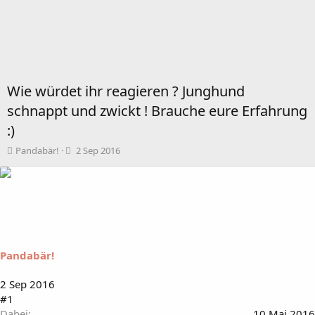
Wie würdet ihr reagieren ? Junghund
schnappt und zwickt ! Brauche eure Erfahrung
:)
T
B
Pandabär!
2 Sep 2016
h
e
e
g
m
i
e
n
n
n
s
d
t
a
a
t
Pandabär!
r
u
t
m
2 Sep 2016
e
#1
r
Dabei
10 Mai 2016