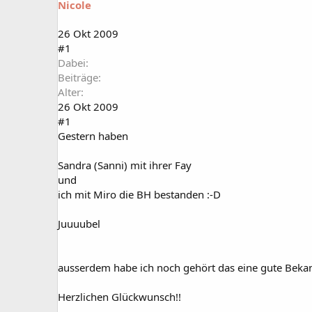
Nicole
a
t
r
u
t
m
26 Okt 2009
e
#1
r
Dabei
Beiträge
Alter
26 Okt 2009
#1
Gestern haben
Sandra (Sanni) mit ihrer Fay
und
ich mit Miro die BH bestanden :-D
Juuuubel
ausserdem habe ich noch gehört das eine gute Bekan
Herzlichen Glückwunsch!!