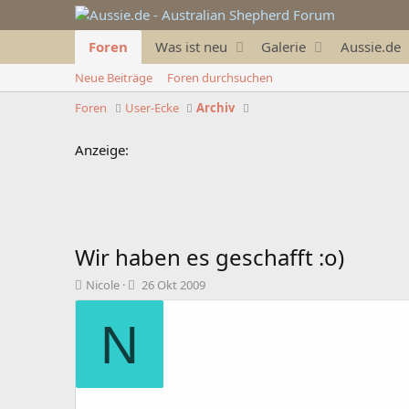
Foren
Was ist neu
Galerie
Aussie.de
Neue Beiträge
Foren durchsuchen
Foren
User-Ecke
Archiv
Anzeige:
Wir haben es geschafft :o)
T
B
Nicole
26 Okt 2009
h
e
e
g
N
m
i
e
n
n
n
s
d
t
a