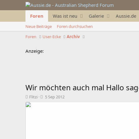
Foren
Was ist neu
Galerie
Aussie.de
Neue Beiträge
Foren durchsuchen
Foren
User-Ecke
Archiv
Anzeige:
Wir möchten auch mal Hallo sa
T
B
Flitzi
5 Sep 2012
h
e
e
g
m
i
e
n
n
n
s
d
t
a