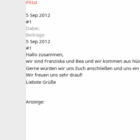
Flitzi
a
t
r
u
t
m
5 Sep 2012
e
#1
r
Dabei
Beiträge
5 Sep 2012
#1
Hallo zusammen,
wir sind Franziska und Bea und wir kommen aus Nü
Gerne würden wir uns Euch anschließen und uns ein
Wir freuen uns sehr drauf!
Liebste Grüße
Anzeige: