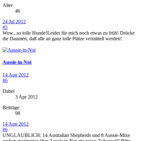
Alter
46
24 Jul 2012
#5
Wow...so tolle Hunde!Leider für mich noch etwas zu früh! Drücke
die Daumen, daß alle an ganz tolle Plätze vermittelt werden!
Aussie-in-Not
14 Aug 2012
#6
Dabei
3 Apr 2012
Beiträge
98
14 Aug 2012
#6
UNGLAUBLICH: 14 Australian Shepherds und 8 Aussie-Mixe
suchen momentan über Aussie in Not ein neues Zuhause!!! Bitte