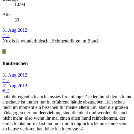
1.094
Alter
39
31 Aug 2012
#12
Nox is ja wunderhübsch...Schmetterlinge im Bauch
B
Bautienchen
31 Aug 2012
#13
31 Aug 2012
#13
habt ihr eigentlich auch aussies für anfänger? jeden hund den ich mir
anschaue ist immer nur in erfahrene hände abzugeben...ich schau
mich im moment ein bisschen für meine eltern um, aber die großen
pädagogen der hundeerziehung sind die nicht und werden die auch
nicht mehr
also wenn ihr mal einen alten hund reinbekommt, der
einfach total normal ist und nur durch unglückliche umstände sein
zu hause verloren hat, hätte ich interesse ;-)