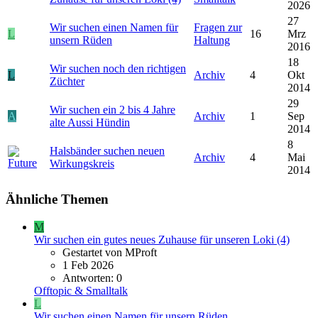
2026
27
Wir suchen einen Namen für
Fragen zur
L
16
Mrz
unsern Rüden
Haltung
2016
18
Wir suchen noch den richtigen
L
Archiv
4
Okt
Züchter
2014
29
Wir suchen ein 2 bis 4 Jahre
A
Archiv
1
Sep
alte Aussi Hündin
2014
8
Halsbänder suchen neuen
Archiv
4
Mai
Wirkungskreis
2014
Ähnliche Themen
M
Wir suchen ein gutes neues Zuhause für unseren Loki (4)
Gestartet von MProft
1 Feb 2026
Antworten: 0
Offtopic & Smalltalk
L
Wir suchen einen Namen für unsern Rüden