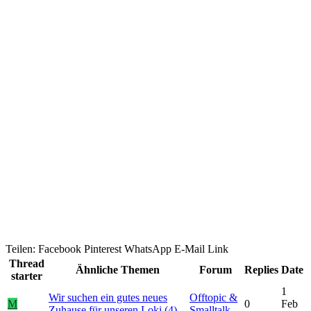
Teilen:
Facebook
Pinterest
WhatsApp
E-Mail
Link
Thread
Ähnliche Themen
Forum
Replies
Date
starter
1
Wir suchen ein gutes neues
Offtopic &
M
0
Feb
Zuhause für unseren Loki (4)
Smalltalk