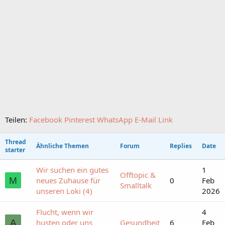
Teilen:
Facebook
Pinterest
WhatsApp
E-Mail
Link
Thread
Ähnliche Themen
Forum
Replies
Date
starter
Wir suchen ein gutes
1
Offtopic &
M
neues Zuhause für
0
Feb
Smalltalk
unseren Loki (4)
2026
Flucht, wenn wir
4
A
husten oder uns
Gesundheit
6
Feb