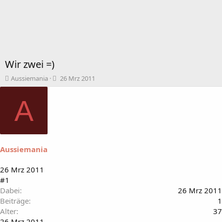
Wir zwei =)
T
B
Aussiemania
26 Mrz 2011
h
e
e
g
A
m
i
e
n
n
n
s
d
t
a
Aussiemania
a
t
r
u
t
m
26 Mrz 2011
e
#1
r
Dabei
26 Mrz 2011
Beiträge
1
Alter
37
26 Mrz 2011