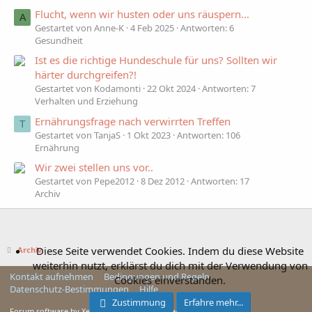
Flucht, wenn wir husten oder uns räuspern...
A
Gestartet von Anne-K
4 Feb 2025
Antworten: 6
Gesundheit
Ist es die richtige Hundeschule für uns? Sollten wir
härter durchgreifen?!
Gestartet von Kodamonti
22 Okt 2024
Antworten: 7
Verhalten und Erziehung
Ernährungsfrage nach verwirrten Treffen
T
Gestartet von TanjaS
1 Okt 2023
Antworten: 106
Ernährung
Wir zwei stellen uns vor..
Gestartet von Pepe2012
8 Dez 2012
Antworten: 17
Archiv
Diese Seite verwendet Cookies. Indem du diese Website
Archiv
weiterhin nutzt, erklärst du dich mit der Verwendung von
Kontakt aufnehmen
Bedingungen und Regeln
Cookies einverstanden.
Datenschutz-Bestimmungen
Hilfe
Zustimmung
Erfahre mehr...
Forum software by XenForo™ © 2010-2025 XenForo Ltd.