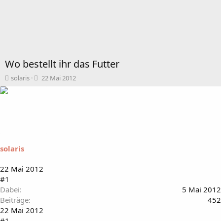
Wo bestellt ihr das Futter
T
B
solaris
22 Mai 2012
h
e
e
g
m
i
e
n
n
n
s
d
t
a
solaris
a
t
r
u
t
m
22 Mai 2012
e
#1
r
Dabei
5 Mai 2012
Beiträge
452
22 Mai 2012
#1