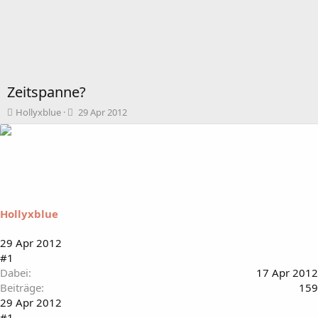
Zeitspanne?
T
B
Hollyxblue
29 Apr 2012
h
e
e
g
m
i
e
n
n
n
s
d
t
a
Hollyxblue
a
t
r
u
t
m
29 Apr 2012
e
#1
r
Dabei
17 Apr 2012
Beiträge
159
29 Apr 2012
#1