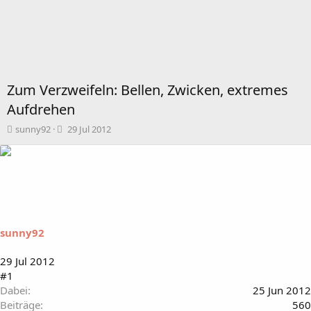
Zum Verzweifeln: Bellen, Zwicken, extremes
Aufdrehen
T
B
sunny92
29 Jul 2012
h
e
e
g
m
i
e
n
n
n
s
d
t
a
a
t
sunny92
r
u
t
m
29 Jul 2012
e
#1
r
Dabei
25 Jun 2012
Beiträge
560