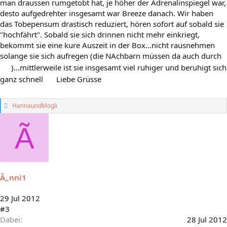
man draussen rumgetobt hat, je höher der Adrenalinspiegel war,
desto aufgedrehter insgesamt war Breeze danach. Wir haben
das Tobepensum drastisch reduziert, hören sofort auf sobald sie
"hochfährt". Sobald sie sich drinnen nicht mehr einkriegt,
bekommt sie eine kure Auszeit in der Box...nicht rausnehmen
solange sie sich aufregen (die NAchbarn müssen da auch durch
)...mittlerweile ist sie insgesamt viel ruhiger und beruhigt sich
ganz schnell
Liebe Grüsse
G
HannaundMogli
e
f
Ã
ä
l
l
t
m
i
Ã„nni1
r
:
29 Jul 2012
#3
Dabei
28 Jul 2012