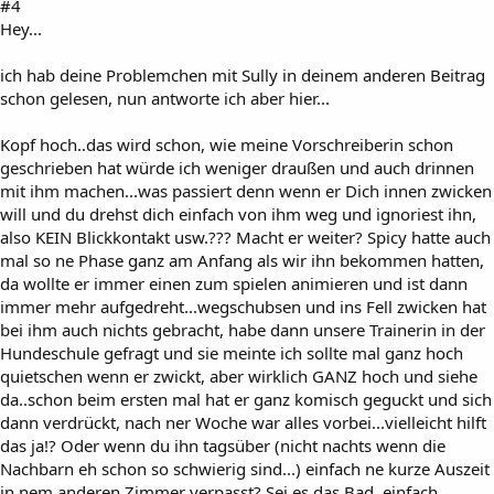
#4
Hey...
ich hab deine Problemchen mit Sully in deinem anderen Beitrag
schon gelesen, nun antworte ich aber hier...
Kopf hoch..das wird schon, wie meine Vorschreiberin schon
geschrieben hat würde ich weniger draußen und auch drinnen
mit ihm machen...was passiert denn wenn er Dich innen zwicken
will und du drehst dich einfach von ihm weg und ignoriest ihn,
also KEIN Blickkontakt usw.??? Macht er weiter? Spicy hatte auch
mal so ne Phase ganz am Anfang als wir ihn bekommen hatten,
da wollte er immer einen zum spielen animieren und ist dann
immer mehr aufgedreht...wegschubsen und ins Fell zwicken hat
bei ihm auch nichts gebracht, habe dann unsere Trainerin in der
Hundeschule gefragt und sie meinte ich sollte mal ganz hoch
quietschen wenn er zwickt, aber wirklich GANZ hoch und siehe
da..schon beim ersten mal hat er ganz komisch geguckt und sich
dann verdrückt, nach ner Woche war alles vorbei...vielleicht hilft
das ja!? Oder wenn du ihn tagsüber (nicht nachts wenn die
Nachbarn eh schon so schwierig sind...) einfach ne kurze Auszeit
in nem anderen Zimmer verpasst? Sei es das Bad, einfach