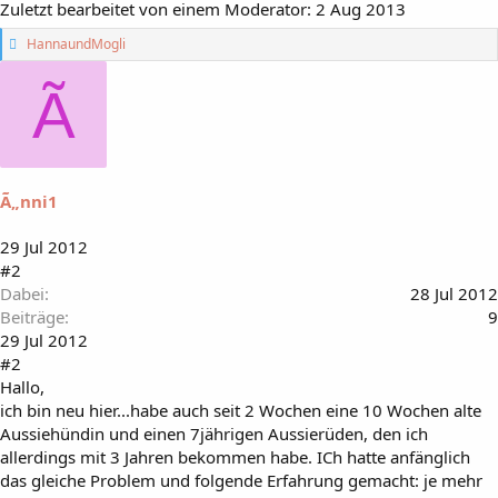
Zuletzt bearbeitet von einem Moderator:
2 Aug 2013
G
HannaundMogli
e
f
Ã
ä
l
l
t
m
i
Ã„nni1
r
:
29 Jul 2012
#2
Dabei
28 Jul 2012
Beiträge
9
29 Jul 2012
#2
Hallo,
ich bin neu hier...habe auch seit 2 Wochen eine 10 Wochen alte
Aussiehündin und einen 7jährigen Aussierüden, den ich
allerdings mit 3 Jahren bekommen habe. ICh hatte anfänglich
das gleiche Problem und folgende Erfahrung gemacht: je mehr