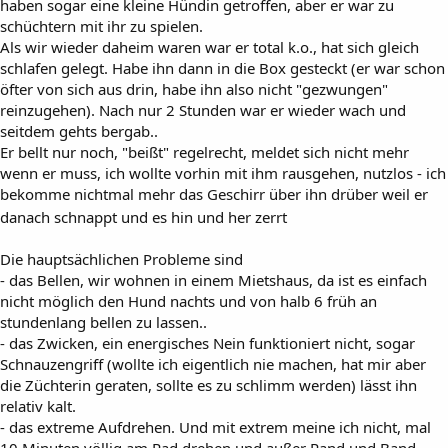
haben sogar eine kleine Hündin getroffen, aber er war zu
schüchtern mit ihr zu spielen.
Als wir wieder daheim waren war er total k.o., hat sich gleich
schlafen gelegt. Habe ihn dann in die Box gesteckt (er war schon
öfter von sich aus drin, habe ihn also nicht "gezwungen"
reinzugehen). Nach nur 2 Stunden war er wieder wach und
seitdem gehts bergab..
Er bellt nur noch, "beißt" regelrecht, meldet sich nicht mehr
wenn er muss, ich wollte vorhin mit ihm rausgehen, nutzlos - ich
bekomme nichtmal mehr das Geschirr über ihn drüber weil er
danach schnappt und es hin und her zerrt
Die hauptsächlichen Probleme sind
- das Bellen, wir wohnen in einem Mietshaus, da ist es einfach
nicht möglich den Hund nachts und von halb 6 früh an
stundenlang bellen zu lassen..
- das Zwicken, ein energisches Nein funktioniert nicht, sogar
Schnauzengriff (wollte ich eigentlich nie machen, hat mir aber
die Züchterin geraten, sollte es zu schlimm werden) lässt ihn
relativ kalt.
- das extreme Aufdrehen. Und mit extrem meine ich nicht, mal
10 Minuten völlig am Rad drehen und außer Rand und Band