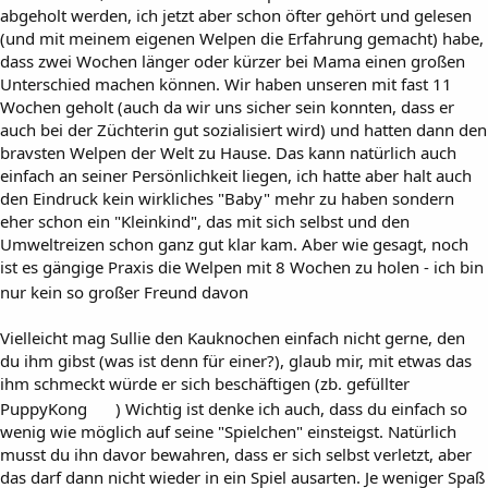
abgeholt werden, ich jetzt aber schon öfter gehört und gelesen
(und mit meinem eigenen Welpen die Erfahrung gemacht) habe,
dass zwei Wochen länger oder kürzer bei Mama einen großen
Unterschied machen können. Wir haben unseren mit fast 11
Wochen geholt (auch da wir uns sicher sein konnten, dass er
auch bei der Züchterin gut sozialisiert wird) und hatten dann den
bravsten Welpen der Welt zu Hause. Das kann natürlich auch
einfach an seiner Persönlichkeit liegen, ich hatte aber halt auch
den Eindruck kein wirkliches "Baby" mehr zu haben sondern
eher schon ein "Kleinkind", das mit sich selbst und den
Umweltreizen schon ganz gut klar kam. Aber wie gesagt, noch
ist es gängige Praxis die Welpen mit 8 Wochen zu holen - ich bin
nur kein so großer Freund davon
Vielleicht mag Sullie den Kauknochen einfach nicht gerne, den
du ihm gibst (was ist denn für einer?), glaub mir, mit etwas das
ihm schmeckt würde er sich beschäftigen (zb. gefüllter
PuppyKong
) Wichtig ist denke ich auch, dass du einfach so
wenig wie möglich auf seine "Spielchen" einsteigst. Natürlich
musst du ihn davor bewahren, dass er sich selbst verletzt, aber
das darf dann nicht wieder in ein Spiel ausarten. Je weniger Spaß