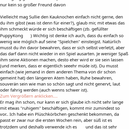
nur kein so großer Freund davon
Vielleicht mag Sullie den Kauknochen einfach nicht gerne, den
du ihm gibst (was ist denn für einer?), glaub mir, mit etwas das
ihm schmeckt würde er sich beschäftigen (zb. gefüllter
PuppyKong
) Wichtig ist denke ich auch, dass du einfach so
wenig wie möglich auf seine "Spielchen" einsteigst. Natürlich
musst du ihn davor bewahren, dass er sich selbst verletzt, aber
das darf dann nicht wieder in ein Spiel ausarten. Je weniger Spaß
ihm seine Aktionen machen, desto eher wird er sie sein lassen
(und merken, dass er eigentlich seeehr müde ist). Du musst
einfach (wie jemand in dem anderen Thema von dir schon
gemeint hat) den längeren Atem haben, Ruhe bewahren,
souverän sein wie man so schön sagt und nicht genervt, laut
oder fahrig werden (auch wenns schwer ist).
Zum Vergrößern anklicken....
Er mag ihn schon, nur kann er sich glaube ich nicht sehr lange
mit etwas "ruhigem" beschäftigen, kommt mir zumindest so
vor.. Ich habe ein Plüschkörbchen geschenkt bekommen, da
passt er zwar nur die ersten Wochen rein, aber süß ist es
trotzdem und deshalb verwende ich es
und das ist sehr