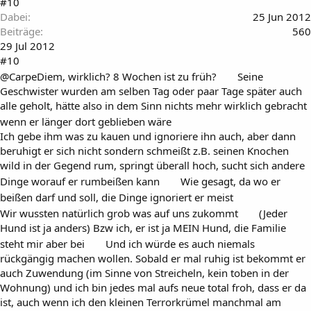
#10
Dabei
25 Jun 2012
Beiträge
560
29 Jul 2012
#10
@CarpeDiem, wirklich? 8 Wochen ist zu früh?
Seine
Geschwister wurden am selben Tag oder paar Tage später auch
alle geholt, hätte also in dem Sinn nichts mehr wirklich gebracht
wenn er länger dort geblieben wäre
Ich gebe ihm was zu kauen und ignoriere ihn auch, aber dann
beruhigt er sich nicht sondern schmeißt z.B. seinen Knochen
wild in der Gegend rum, springt überall hoch, sucht sich andere
Dinge worauf er rumbeißen kann
Wie gesagt, da wo er
beißen darf und soll, die Dinge ignoriert er meist
Wir wussten natürlich grob was auf uns zukommt
(Jeder
Hund ist ja anders) Bzw ich, er ist ja MEIN Hund, die Familie
steht mir aber bei
Und ich würde es auch niemals
rückgängig machen wollen. Sobald er mal ruhig ist bekommt er
auch Zuwendung (im Sinne von Streicheln, kein toben in der
Wohnung) und ich bin jedes mal aufs neue total froh, dass er da
ist, auch wenn ich den kleinen Terrorkrümel manchmal am