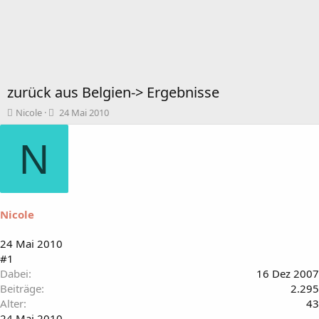
zurück aus Belgien-> Ergebnisse
T
B
Nicole
24 Mai 2010
h
e
e
g
N
m
i
e
n
n
n
s
d
t
a
Nicole
a
t
r
u
t
m
24 Mai 2010
e
#1
r
Dabei
16 Dez 2007
Beiträge
2.295
Alter
43
24 Mai 2010