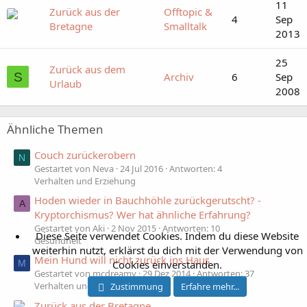
11
Zurück aus der
Offtopic &
4
Sep
Bretagne
Smalltalk
2013
25
Zurück aus dem
S
Archiv
6
Sep
Urlaub
2008
Ähnliche Themen
Couch zurückerobern
N
Gestartet von Neva
24 Jul 2016
Antworten: 4
Verhalten und Erziehung
Hoden wieder in Bauchhöhle zurückgerutscht? -
A
Kryptorchismus? Wer hat ähnliche Erfahrung?
Gestartet von Aki
2 Nov 2015
Antworten: 10
Diese Seite verwendet Cookies. Indem du diese Website
Gesundheit
weiterhin nutzt, erklärst du dich mit der Verwendung von
Mein Hund will nicht zurück ins Haus
M
Cookies einverstanden.
Gestartet von mcdreamy
29 Dez 2014
Antworten: 37
Verhalten und Erziehung
Zustimmung
Erfahre mehr...
Zurück aus der Bretagne