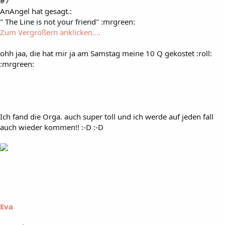
#7
AnAngel hat gesagt.:
" The Line is not your friend" :mrgreen:
Zum Vergrößern anklicken....
ohh jaa, die hat mir ja am Samstag meine 10 Q gekostet :roll:
:mrgreen:
Ich fand die Orga. auch super toll und ich werde auf jeden fall
auch wieder kommen!! :-D :-D
Eva