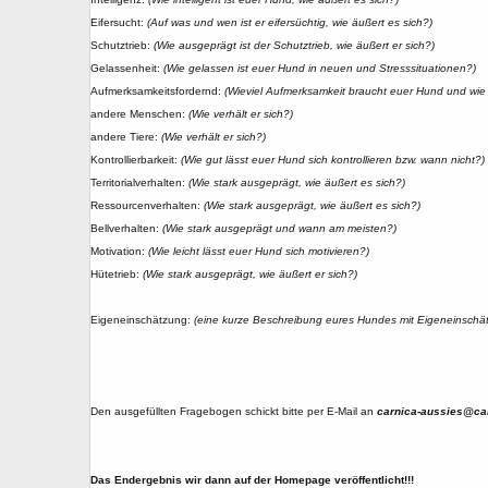
Eifersucht:
(Auf was und wen ist er eifersüchtig, wie äußert es sich?)
Schutztrieb:
(Wie ausgeprägt ist der Schutztrieb, wie äußert er sich?)
Gelassenheit:
(Wie gelassen ist euer Hund in neuen und Stresssituationen?)
Aufmerksamkeitsfordernd:
(Wieviel Aufmerksamkeit braucht euer Hund und wie f
andere Menschen:
(Wie verhält er sich?)
andere Tiere:
(Wie verhält er sich?)
Kontrollierbarkeit:
(Wie gut lässt euer Hund sich kontrollieren bzw. wann nicht?)
Territorialverhalten:
(Wie stark ausgeprägt, wie äußert es sich?)
Ressourcenverhalten:
(Wie stark ausgeprägt, wie äußert es sich?)
Bellverhalten:
(Wie stark ausgeprägt und wann am meisten?)
Motivation:
(Wie leicht lässt euer Hund sich motivieren?)
Hütetrieb:
(Wie stark ausgeprägt, wie äußert er sich?)
Eigeneinschätzung:
(eine kurze Beschreibung eures Hundes mit Eigeneinschä
Den ausgefüllten Fragebogen
schickt bitte per E-Mail an
carnica-aussies@car
Das Endergebnis wir dann auf der Homepage veröffentlicht!!!