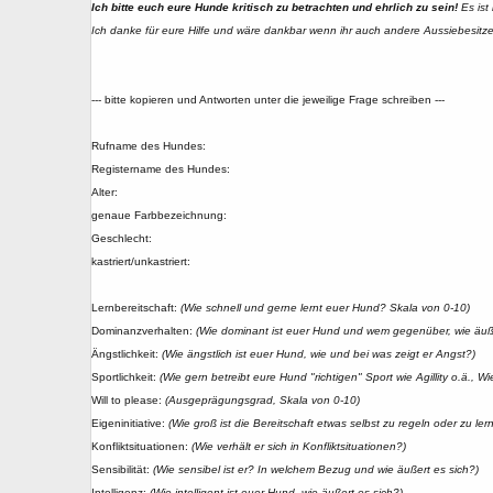
Ich bitte euch eure Hunde kritisch zu betrachten und ehrlich zu sein!
Es ist 
Ich danke für eure Hilfe und wäre dankbar wenn ihr auch andere Aussiebesitzer
--- bitte kopieren und Antworten unter die jeweilige Frage schreiben ---
Rufname des Hundes:
Registername des Hundes:
Alter:
genaue Farbbezeichnung:
Geschlecht:
kastriert/unkastriert:
Lernbereitschaft:
(Wie schnell und gerne lernt euer Hund? Skala von 0-10)
Dominanzverhalten:
(Wie dominant ist euer Hund und wem gegenüber, wie äuße
Ängstlichkeit:
(Wie ängstlich ist euer Hund, wie und bei was zeigt er Angst?)
Sportlichkeit:
(Wie gern betreibt eure Hund "richtigen" Sport wie Agillity o.ä., Wi
Will to please:
(Ausgeprägungsgrad, Skala von 0-10)
Eigeninitiative:
(Wie groß ist die Bereitschaft etwas selbst zu regeln oder zu ler
Konfliktsituationen:
(Wie verhält er sich in Konfliktsituationen?)
Sensibilität:
(Wie sensibel ist er? In welchem Bezug und wie äußert es sich?)
Intelligenz:
(Wie intelligent ist euer Hund, wie äußert es sich?)