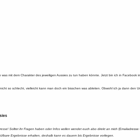
ch was mit dem Charakter des jeweiligen Aussies zu tun haben könnte. Jetzt bin ich in Facebook 
gar nicht so schlecht, vielleicht kann man doch ein bisschen was ableiten. Obwohl ich ja dann 
sies
resse! Solltet ihr Fragen haben oder Infos wollen wendet euch also direkt an mich
(Emailadresse 
prüfbare Ergebnisse erhalten, deshalb kann es dauern bis Ergebnisse vorliegen.