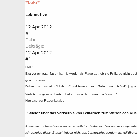
*Loki*
a
t
r
u
t
m
Lokimotive
e
r
12 Apr 2012
#1
Dabei
Beiträge
12 Apr 2012
#1
Hallo!
Erst vor ein paar Tagen kam ja wieder die Frage auf, ob die Fellfarbe nicht do
genauer wissen.
Daher macht sie eine "Umfrage" und bittet um rege Teilnahme! Ich find's ja 
Vorliebe für gewisse Farben hat und den Hund dann so "erzieht".
Hier also der Fragenkatalog:
„Studie“ über das Verhältnis von Fellfarben zum Wesen des Aus
Anmerkung: Dies ist keine wissenschaftliche Studie sondern rein aus Eigeninte
Ich betreibe diese „Studie“ jedoch nicht aus Langeweile, sondern ich will über