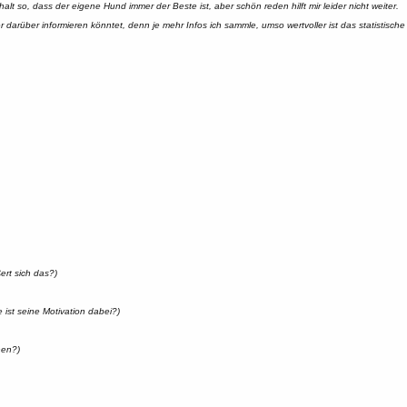
halt so, dass der eigene Hund immer der Beste ist, aber schön reden hilft mir leider nicht weiter.
 darüber informieren könntet, denn je mehr Infos ich sammle, umso wertvoller ist das statistisch
rt sich das?)
e ist seine Motivation dabei?)
nen?)