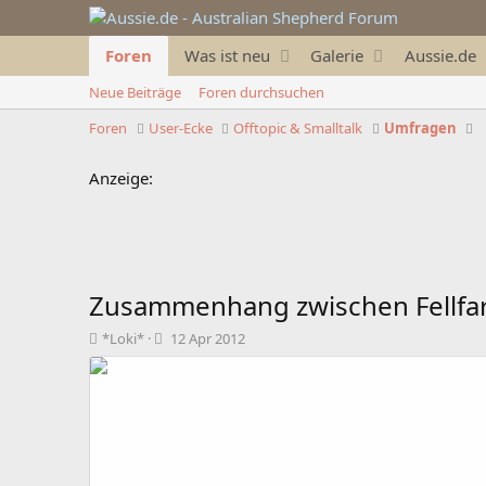
Foren
Was ist neu
Galerie
Aussie.de
Neue Beiträge
Foren durchsuchen
Foren
User-Ecke
Offtopic & Smalltalk
Umfragen
Anzeige:
Zusammenhang zwischen Fellfar
T
B
*Loki*
12 Apr 2012
h
e
e
g
m
i
e
n
n
n
s
d
t
a