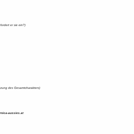
ordert er sie ein?)
tzung des Gesamtcharakters)
nica-aussies.at