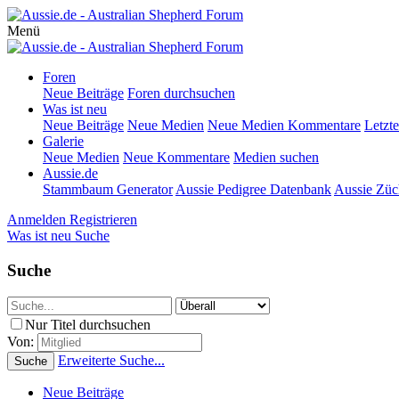
Menü
Foren
Neue Beiträge
Foren durchsuchen
Was ist neu
Neue Beiträge
Neue Medien
Neue Medien Kommentare
Letzte
Galerie
Neue Medien
Neue Kommentare
Medien suchen
Aussie.de
Stammbaum Generator
Aussie Pedigree Datenbank
Aussie Züc
Anmelden
Registrieren
Was ist neu
Suche
Suche
Nur Titel durchsuchen
Von:
Erweiterte Suche...
Suche
Neue Beiträge