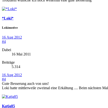
Trotzdem wünsche ich noch weiterhin eine gute Besserung
*Loki*
Lokimotive
16 Aug 2012
#4
Dabei
16 Mai 2011
Beiträge
5.314
16 Aug 2012
#4
Gute Besserung auch von uns!
Loki hatte mittlerweile zweimal eine Erkältung .... Beim nächsten M
Katja85