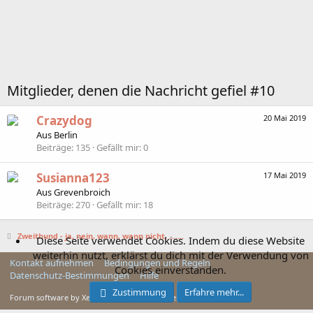
Mitglieder, denen die Nachricht gefiel #10
Crazydog
20 Mai 2019
Aus
Berlin
Beiträge
135
Gefällt mir
0
Susianna123
17 Mai 2019
Aus
Grevenbroich
Beiträge
270
Gefällt mir
18
Zweithund - ja, nein, wann, wann nicht, .......
Diese Seite verwendet Cookies. Indem du diese Website
weiterhin nutzt, erklärst du dich mit der Verwendung von
Kontakt aufnehmen
Bedingungen und Regeln
Cookies einverstanden.
Datenschutz-Bestimmungen
Hilfe
Zustimmung
Erfahre mehr...
Forum software by XenForo™ © 2010-2025 XenForo Ltd.