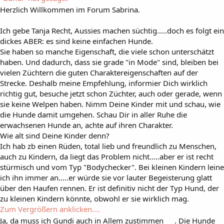
Herzlich Willkommen im Forum Sabrina.
Ich gebe Tanja Recht, Aussies machen süchtig.....doch es folgt ein
dickes ABER: es sind keine einfachen Hunde.
Sie haben so manche Eigenschaft, die viele schon unterschätzt
haben. Und dadurch, dass sie grade "in Mode" sind, bleiben bei
vielen Züchtern die guten Charaktereigenschaften auf der
Strecke. Deshalb meine Empfehlung, informier Dich wirklich
richtig gut, besuche jetzt schon Züchter, auch oder gerade, wenn
sie keine Welpen haben. Nimm Deine Kinder mit und schau, wie
die Hunde damit umgehen. Schau Dir in aller Ruhe die
erwachsenen Hunde an, achte auf ihren Charakter.
Wie alt sind Deine Kinder denn?
Ich hab zb einen Rüden, total lieb und freundlich zu Menschen,
auch zu Kindern, da liegt das Problem nicht.....aber er ist recht
stürmisch und vom Typ "Bodychecker". Bei kleinen Kindern leine
ich ihn immer an.....er würde sie vor lauter Begeisterung glatt
über den Haufen rennen. Er ist definitiv nicht der Typ Hund, der
zu kleinen Kindern könnte, obwohl er sie wirklich mag.
Zum Vergrößern anklicken....
Ja, da muss ich Gundi auch in Allem zustimmen
. Die Hunde