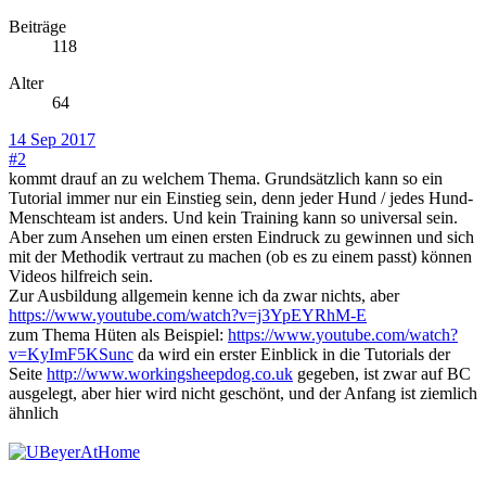
Beiträge
118
Alter
64
14 Sep 2017
#2
kommt drauf an zu welchem Thema. Grundsätzlich kann so ein
Tutorial immer nur ein Einstieg sein, denn jeder Hund / jedes Hund-
Menschteam ist anders. Und kein Training kann so universal sein.
Aber zum Ansehen um einen ersten Eindruck zu gewinnen und sich
mit der Methodik vertraut zu machen (ob es zu einem passt) können
Videos hilfreich sein.
Zur Ausbildung allgemein kenne ich da zwar nichts, aber
https://www.youtube.com/watch?v=j3YpEYRhM-E
zum Thema Hüten als Beispiel:
https://www.youtube.com/watch?
v=KyImF5KSunc
da wird ein erster Einblick in die Tutorials der
Seite
http://www.workingsheepdog.co.uk
gegeben, ist zwar auf BC
ausgelegt, aber hier wird nicht geschönt, und der Anfang ist ziemlich
ähnlich