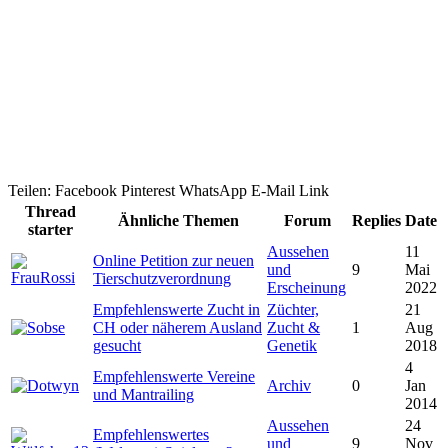
Teilen:
Facebook
Pinterest
WhatsApp
E-Mail
Link
Thread
Ähnliche Themen
Forum
Replies
Date
starter
Aussehen
11
Online Petition zur neuen
und
9
Mai
Tierschutzverordnung
Erscheinung
2022
Empfehlenswerte Zucht in
Züchter,
21
CH oder näherem Ausland
Zucht &
1
Aug
gesucht
Genetik
2018
4
Empfehlenswerte Vereine
Archiv
0
Jan
und Mantrailing
2014
Aussehen
24
Empfehlenswertes
und
9
Nov