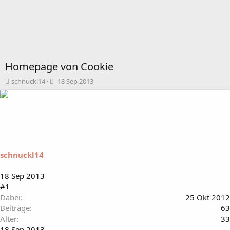
Homepage von Cookie
T
B
schnuckl14
18 Sep 2013
h
e
e
g
m
i
e
n
n
n
s
d
t
a
schnuckl14
a
t
r
u
t
m
18 Sep 2013
e
#1
r
Dabei
25 Okt 2012
Beiträge
63
Alter
33
18 Sep 2013