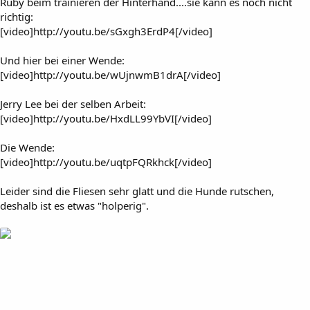
Ruby beim trainieren der Hinterhand....sie kann es noch nicht
richtig:
[video]http://youtu.be/sGxgh3ErdP4[/video]
Und hier bei einer Wende:
[video]http://youtu.be/wUjnwmB1drA[/video]
Jerry Lee bei der selben Arbeit:
[video]http://youtu.be/HxdLL99YbVI[/video]
Die Wende:
[video]http://youtu.be/uqtpFQRkhck[/video]
Leider sind die Fliesen sehr glatt und die Hunde rutschen,
deshalb ist es etwas "holperig".