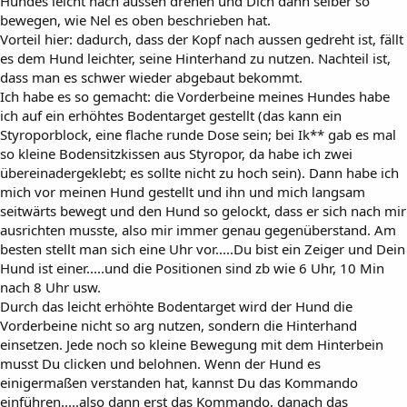
Hundes leicht nach aussen drehen und Dich dann selber so
bewegen, wie Nel es oben beschrieben hat.
Vorteil hier: dadurch, dass der Kopf nach aussen gedreht ist, fällt
es dem Hund leichter, seine Hinterhand zu nutzen. Nachteil ist,
dass man es schwer wieder abgebaut bekommt.
Ich habe es so gemacht: die Vorderbeine meines Hundes habe
ich auf ein erhöhtes Bodentarget gestellt (das kann ein
Styroporblock, eine flache runde Dose sein; bei Ik** gab es mal
so kleine Bodensitzkissen aus Styropor, da habe ich zwei
übereinadergeklebt; es sollte nicht zu hoch sein). Dann habe ich
mich vor meinen Hund gestellt und ihn und mich langsam
seitwärts bewegt und den Hund so gelockt, dass er sich nach mir
ausrichten musste, also mir immer genau gegenüberstand. Am
besten stellt man sich eine Uhr vor.....Du bist ein Zeiger und Dein
Hund ist einer.....und die Positionen sind zb wie 6 Uhr, 10 Min
nach 8 Uhr usw.
Durch das leicht erhöhte Bodentarget wird der Hund die
Vorderbeine nicht so arg nutzen, sondern die Hinterhand
einsetzen. Jede noch so kleine Bewegung mit dem Hinterbein
musst Du clicken und belohnen. Wenn der Hund es
einigermaßen verstanden hat, kannst Du das Kommando
einführen.....also dann erst das Kommando, danach das