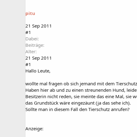
a
t
r
u
pitu
t
m
e
r
21 Sep 2011
#1
Dabei
Beiträge
Alter
21 Sep 2011
#1
Hallo Leute,
wollte mal fragen ob sich jemand mit dem Tierschut
Haben hier ab und zu einen streunenden Hund, leid
Besitzerin nicht reden, sie meinte das eine Mal, sie 
das Grundstück wäre eingezäunt (ja das sehe ich).
Sollte man in diesem Fall den Tierschutz anrufen?
Anzeige: