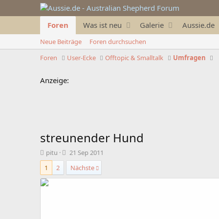
Foren
Was ist neu
Galerie
Aussie.de
Neue Beiträge
Foren durchsuchen
Foren
User-Ecke
Offtopic & Smalltalk
Umfragen
Anzeige:
streunender Hund
T
B
pitu
21 Sep 2011
h
e
1
2
Nächste
e
g
m
i
e
n
n
n
s
d
t
a