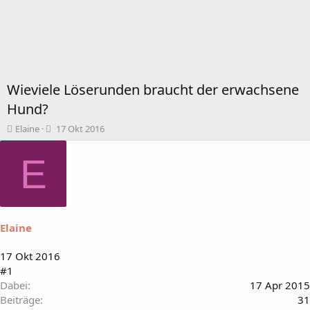
Wieviele Löserunden braucht der erwachsene
Hund?
T
B
Elaine
17 Okt 2016
h
e
e
g
E
m
i
e
n
n
n
s
d
t
a
Elaine
a
t
r
u
t
m
17 Okt 2016
e
#1
r
Dabei
17 Apr 2015
Beiträge
31