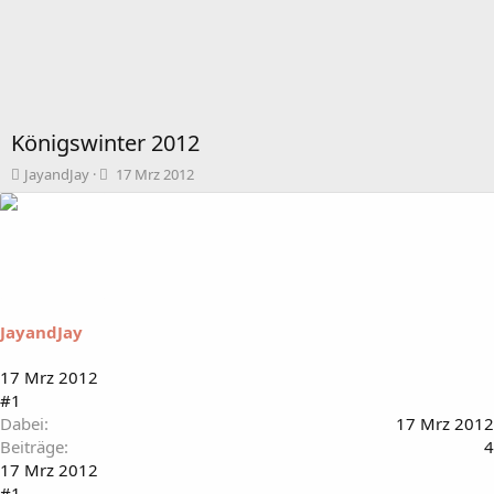
Königswinter 2012
T
B
JayandJay
17 Mrz 2012
h
e
e
g
m
i
e
n
n
n
s
d
t
a
JayandJay
a
t
r
u
t
m
17 Mrz 2012
e
#1
r
Dabei
17 Mrz 2012
Beiträge
4
17 Mrz 2012
#1