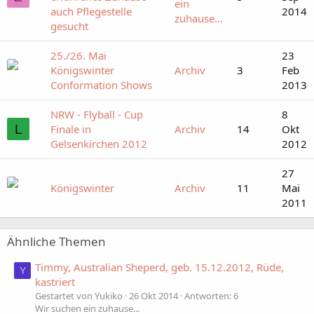
ein
auch Pflegestelle
2014
zuhause...
gesucht
25./26. Mai
23
Königswinter
Archiv
3
Feb
Conformation Shows
2013
NRW - Flyball - Cup
8
L
Finale in
Archiv
14
Okt
Gelsenkirchen 2012
2012
27
Königswinter
Archiv
11
Mai
2011
Ähnliche Themen
Timmy, Australian Sheperd, geb. 15.12.2012, Rüde,
Y
kastriert
Gestartet von Yukiko
26 Okt 2014
Antworten: 6
Wir suchen ein zuhause...