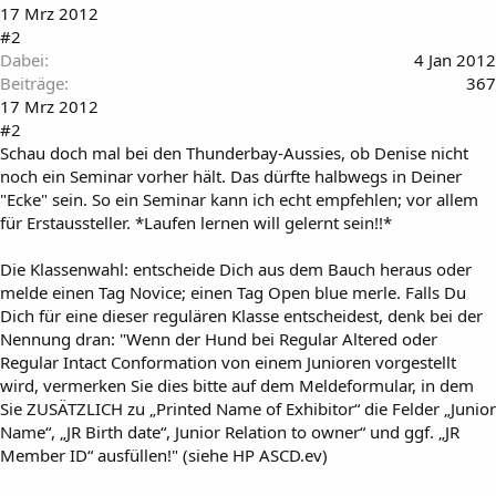
17 Mrz 2012
#2
Dabei
4 Jan 2012
Beiträge
367
17 Mrz 2012
#2
Schau doch mal bei den Thunderbay-Aussies, ob Denise nicht
noch ein Seminar vorher hält. Das dürfte halbwegs in Deiner
"Ecke" sein. So ein Seminar kann ich echt empfehlen; vor allem
für Erstaussteller. *Laufen lernen will gelernt sein!!*
Die Klassenwahl: entscheide Dich aus dem Bauch heraus oder
melde einen Tag Novice; einen Tag Open blue merle. Falls Du
Dich für eine dieser regulären Klasse entscheidest, denk bei der
Nennung dran: "Wenn der Hund bei Regular Altered oder
Regular Intact Conformation von einem Junioren vorgestellt
wird, vermerken Sie dies bitte auf dem Meldeformular, in dem
Sie ZUSÄTZLICH zu „Printed Name of Exhibitor“ die Felder „Junior
Name“, „JR Birth date“, Junior Relation to owner“ und ggf. „JR
Member ID“ ausfüllen!" (siehe HP ASCD.ev)