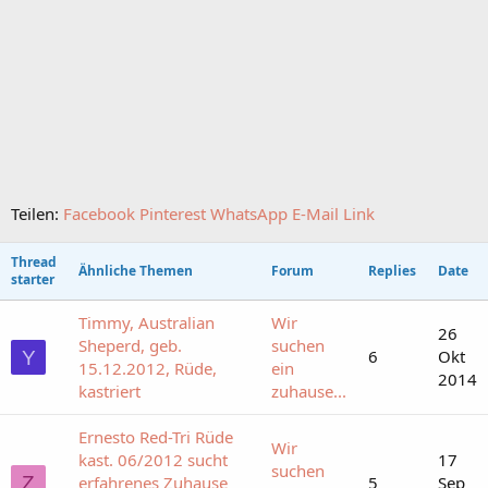
Teilen:
Facebook
Pinterest
WhatsApp
E-Mail
Link
Thread
Ähnliche Themen
Forum
Replies
Date
starter
Timmy, Australian
Wir
26
Sheperd, geb.
suchen
6
Okt
Y
15.12.2012, Rüde,
ein
2014
kastriert
zuhause...
Ernesto Red-Tri Rüde
Wir
kast. 06/2012 sucht
17
suchen
Z
erfahrenes Zuhause
5
Sep