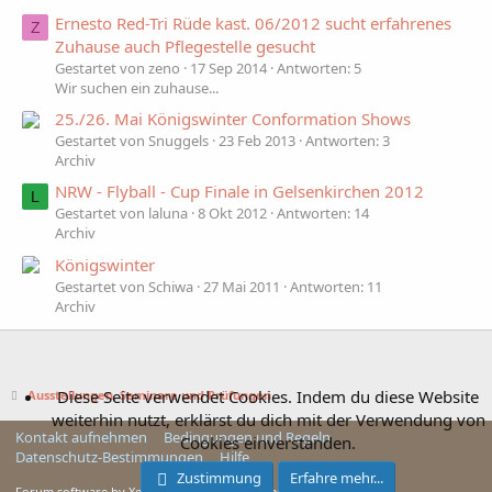
Ernesto Red-Tri Rüde kast. 06/2012 sucht erfahrenes
Z
Zuhause auch Pflegestelle gesucht
Gestartet von zeno
17 Sep 2014
Antworten: 5
Wir suchen ein zuhause...
25./26. Mai Königswinter Conformation Shows
Gestartet von Snuggels
23 Feb 2013
Antworten: 3
Archiv
NRW - Flyball - Cup Finale in Gelsenkirchen 2012
L
Gestartet von laluna
8 Okt 2012
Antworten: 14
Archiv
Königswinter
Gestartet von Schiwa
27 Mai 2011
Antworten: 11
Archiv
Diese Seite verwendet Cookies. Indem du diese Website
Ausstellungen, Seminare und Prüfungen
weiterhin nutzt, erklärst du dich mit der Verwendung von
Kontakt aufnehmen
Bedingungen und Regeln
Cookies einverstanden.
Datenschutz-Bestimmungen
Hilfe
Zustimmung
Erfahre mehr...
Forum software by XenForo™ © 2010-2025 XenForo Ltd.