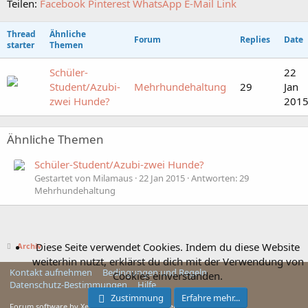
Teilen:
Facebook
Pinterest
WhatsApp
E-Mail
Link
Thread
Ähnliche
Forum
Replies
Date
starter
Themen
Schüler-
22
Student/Azubi-
Mehrhundehaltung
29
Jan
zwei Hunde?
201
Ähnliche Themen
Schüler-Student/Azubi-zwei Hunde?
Gestartet von Milamaus
22 Jan 2015
Antworten: 29
Mehrhundehaltung
Diese Seite verwendet Cookies. Indem du diese Website
Archiv
weiterhin nutzt, erklärst du dich mit der Verwendung von
Kontakt aufnehmen
Bedingungen und Regeln
Cookies einverstanden.
Datenschutz-Bestimmungen
Hilfe
Zustimmung
Erfahre mehr...
Forum software by XenForo™ © 2010-2025 XenForo Ltd.