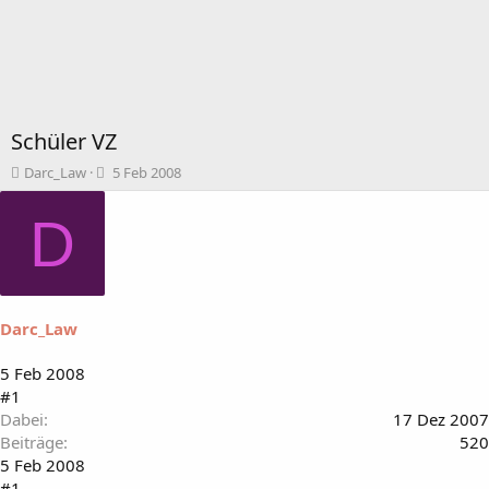
Schüler VZ
T
B
Darc_Law
5 Feb 2008
h
e
e
g
D
m
i
e
n
n
n
s
d
t
a
Darc_Law
a
t
r
u
t
m
5 Feb 2008
e
#1
r
Dabei
17 Dez 2007
Beiträge
520
5 Feb 2008
#1