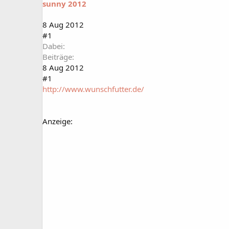
sunny 2012
a
t
r
u
t
m
8 Aug 2012
e
#1
r
Dabei
Beiträge
8 Aug 2012
#1
http://www.wunschfutter.de/
Anzeige: