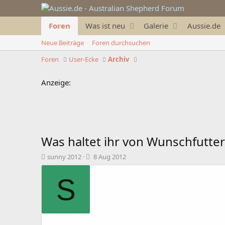
Foren
Was ist neu
Galerie
Aussie.de
Neue Beiträge
Foren durchsuchen
Foren
User-Ecke
Archiv
Anzeige:
Was haltet ihr von Wunschfutter
T
B
sunny 2012
8 Aug 2012
h
e
e
g
S
m
i
e
n
n
n
s
d
t
a