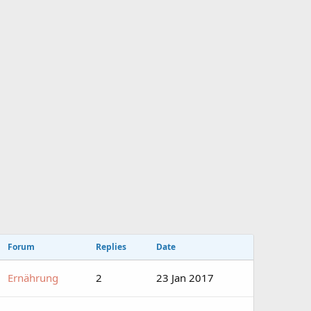
Forum
Replies
Date
Ernährung
2
23 Jan 2017