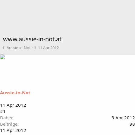
www.aussie-in-not.at
T
B
Aussie-in-Not
11 Apr 2012
h
e
e
g
m
i
e
n
n
n
s
d
t
a
a
t
Aussie-in-Not
r
u
t
m
11 Apr 2012
e
#1
r
Dabei
3 Apr 2012
Beiträge
98
11 Apr 2012