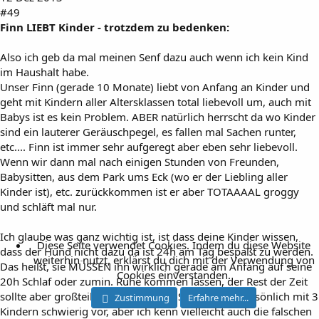
#49
Finn LIEBT Kinder - trotzdem zu bedenken:
Also ich geb da mal meinen Senf dazu auch wenn ich kein Kind
im Haushalt habe.
Unser Finn (gerade 10 Monate) liebt von Anfang an Kinder und
geht mit Kindern aller Altersklassen total liebevoll um, auch mit
Babys ist es kein Problem. ABER natürlich herrscht da wo Kinder
sind ein lauterer Geräuschpegel, es fallen mal Sachen runter,
etc.... Finn ist immer sehr aufgeregt aber eben sehr liebevoll.
Wenn wir dann mal nach einigen Stunden von Freunden,
Babysitten, aus dem Park ums Eck (wo er der Liebling aller
Kinder ist), etc. zurückkommen ist er aber TOTAAAAL groggy
und schläft mal nur.
Ich glaube was ganz wichtig ist, ist dass deine Kinder wissen,
Diese Seite verwendet Cookies. Indem du diese Website
dass der Hund nicht dazu da ist 24h am Tag bespaßt zu werden.
weiterhin nutzt, erklärst du dich mit der Verwendung von
Das heißt, sie MÜSSEN ihn wirklich gerade am Anfang auf seine
Cookies einverstanden.
20h Schlaf oder zumin. Ruhe kommen lassen, der Rest der Zeit
sollte aber großteils ruhig ablaufen. Stell ich mir persönlich mit 3
Zustimmung
Erfahre mehr...
Kindern schwierig vor, aber ich kenn vielleicht auch die falschen