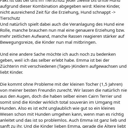
Fakt ist das bei uns im Tierschutz jeder zweite bis dritte Hund
aufgrund dieser Kombination abgegeben wird: Kleine Kinder,
nicht ausreichend Zeit für die Erziehung, Hund schnappt ->
Tierschutz
Und natürlich spielt dabei auch die Veranlagung des Hund eine
Rolle, manche brauchen nun mal eine genauere Erziehung bzw.
mehr zeitlichen Aufwand, manche Rassen reagieren stärker auf
Bewegungsreize, die Kinder nun mal mitbringen.
Und eine andere Sache möchte ich auch noch zu bedenken
geben, weil ich das selber erlebt habe. Emma ist bei der
Züchterin mit verschiedenen (Tages-)Kindern aufgewachsen und
liebt Kinder.
Die kommt ohne Probleme mit der kleinen Tocher (1,5 Jahren)
von meiner besten Freundin zurecht. Wir lassen die natürlich nie
aus den Augen, doch die haben selber einen Cairn Terrier und
somit sind die Kinder wirklich total souverän im Umgang mit
Hunden. Also es ist echt unglaublich wie gut so ein kleines
Wesen schon mit Hunden umgehen kann, wenn man es richtig
anleitet und das ist so problemlos. Auch Emma ist ganz lieb und
sanft zu ihr. Und die Kinder lieben Emma, gerade die Ältere liebt