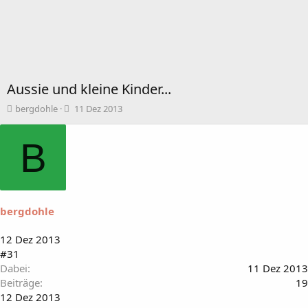
Aussie und kleine Kinder...
T
B
bergdohle
11 Dez 2013
h
e
e
g
B
m
i
e
n
n
n
s
d
t
a
a
t
bergdohle
r
u
t
m
12 Dez 2013
e
#31
r
Dabei
11 Dez 2013
Beiträge
19
12 Dez 2013