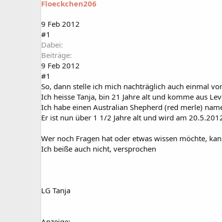
Floeckchen206
a
t
r
u
t
m
9 Feb 2012
e
#1
r
Dabei
Beiträge
9 Feb 2012
#1
So, dann stelle ich mich nachträglich auch einmal vor
Ich heisse Tanja, bin 21 Jahre alt und komme aus Le
Ich habe einen Australian Shepherd (red merle) nam
Er ist nun über 1 1/2 Jahre alt und wird am 20.5.2012 
Wer noch Fragen hat oder etwas wissen möchte, kan
Ich beiße auch nicht, versprochen
LG Tanja
Anzeige: