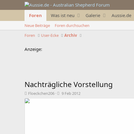
Foren
Was ist neu
Galerie
Aussie.de
Neue Beiträge
Foren durchsuchen
Foren
User-Ecke
Archiv
Anzeige:
Nachträgliche Vorstellung
T
B
Floeckchen206
9 Feb 2012
h
e
e
g
m
i
e
n
n
n
s
d
t
a