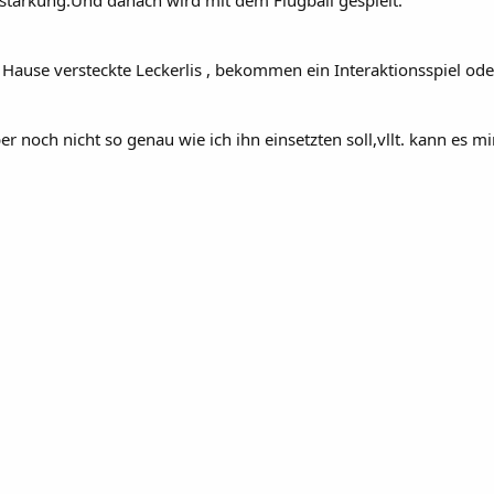
estärkung.Und danach wird mit dem Flugball gespielt.
use versteckte Leckerlis , bekommen ein Interaktionsspiel oder 
r noch nicht so genau wie ich ihn einsetzten soll,vllt. kann es m