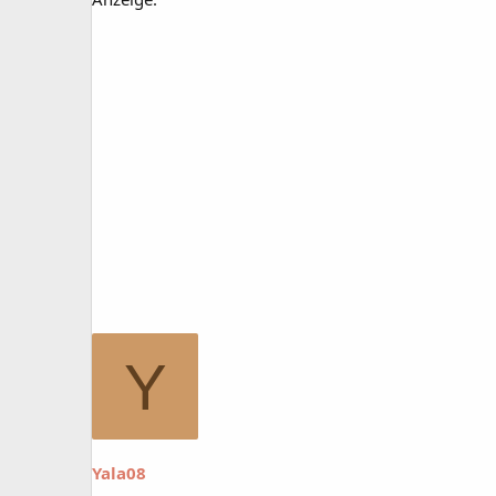
Y
Yala08