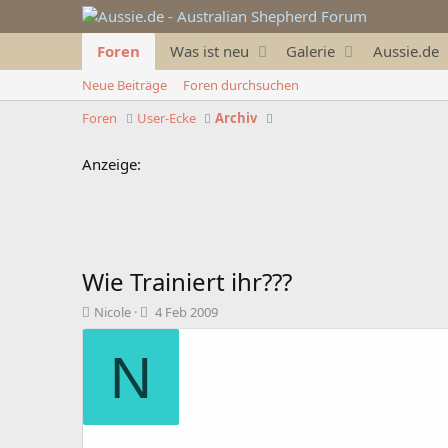
Foren
Was ist neu
Galerie
Aussie.de
Neue Beiträge
Foren durchsuchen
Foren
User-Ecke
Archiv
Anzeige:
Wie Trainiert ihr???
T
B
Nicole
4 Feb 2009
h
e
e
g
N
m
i
e
n
n
n
s
d
t
a