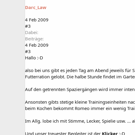
Darc_Law
4 Feb 2009
#3
Dabei
Beiträge
4 Feb 2009
#3
Hallo :-D
also bei uns gibt es jeden Tag am Abend jeweils fü
Futterration gelobt. Die halbe Stunde findet im Gar
Auf den getrennten Spaziergängen wird immer intensi
Ansonsten gibts stetige kleine Trainingseinheiten na
beim Kochen bekommt Romeo immer ein wenig Traini
Im Allg. lobe ich mit Stimme, Lecker, Spielie usw. ..
Und unser treuester Begleiter ist der
Klicker
:-D