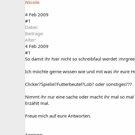
Nicole
a
t
r
u
t
m
4 Feb 2009
e
#1
r
Dabei
Beiträge
Alter
4 Feb 2009
#1
So damit ihr hier nicht so schreibfaul werdet :mrgree
Ich möchte gerne wissen wie und mit was ihr eure Hu
Clicker?Spielie?Futterbeutel?Lob? oder sonstiges???
Nimmt ihr nur eine sache oder macht ihr mal so mal s
Erzählt mal.
Freue mich auf eure Antworten.
Anzeige: