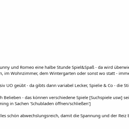
r Sunny und Romeo eine halbe Stunde Spiel&Spaß - da wird überwi
ten, im Wohnzimmer, dem Wintergarten oder sonst wo statt - imme
v UO geübt - da gibts dann variabel Lecker, Spielie & Co - die S
ch Belieben - das können verschiedene Spiele [Suchspiele usw] sei
ng in Sachen 'Schubladen öffnen/schließen']
. alles schön abwechslungsreich, damit die Spannung und der Reiz b