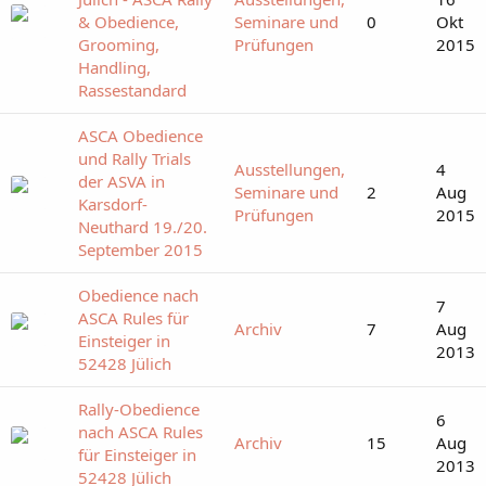
& Obedience,
Seminare und
0
Okt
Grooming,
Prüfungen
2015
Handling,
Rassestandard
ASCA Obedience
und Rally Trials
Ausstellungen,
4
der ASVA in
Seminare und
2
Aug
Karsdorf-
Prüfungen
2015
Neuthard 19./20.
September 2015
Obedience nach
7
ASCA Rules für
Archiv
7
Aug
Einsteiger in
2013
52428 Jülich
Rally-Obedience
6
nach ASCA Rules
Archiv
15
Aug
für Einsteiger in
2013
52428 Jülich