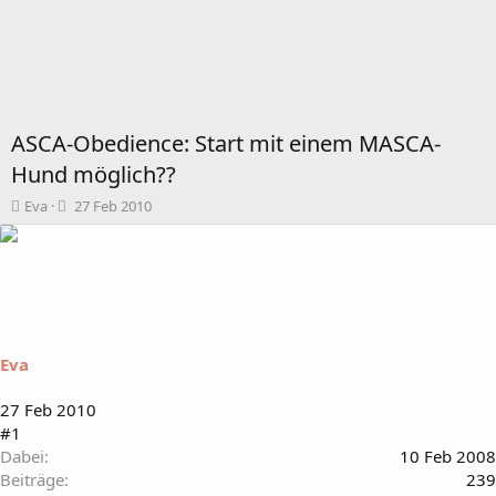
ASCA-Obedience: Start mit einem MASCA-
Hund möglich??
T
B
Eva
27 Feb 2010
h
e
e
g
m
i
e
n
n
n
s
d
t
a
Eva
a
t
r
u
t
m
27 Feb 2010
e
#1
r
Dabei
10 Feb 2008
Beiträge
239