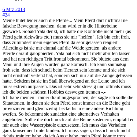
6 Mrz 2013
#24
Meine hütet leider auch die Pferde... Mein Pferd darf nichtmal ne
falsche Bewegung machen, dann wird er in die Hinterbeine
gezwickt. Sobald Yala denkt, ich hätte die Kontrolle nicht mehr (as
Pferd geht rückwärts etc.) muss sie mir "helfen". Ich bin echt froh,
dass zumindest mein eigenes Pferd da sehr gelassen reagiert.
Allerdings ist sie mir einmal auf die Weide geraten, als andere
Pferde darauf galoppierten. Yala hat sich nicht mehr abrufen lassen
und hat nen richtigen Tritt frontal bekommen. Sie blutete aus dem
Maul und ihre Augen wurden ganz komisch. Ich kann saumäßig
froh sein, dass ich schnell beim Tierarzt sein konnte und sie sich
nicht ernsthaft verletzt hat, sondern sich nur auf die Zunge gebissen
hatte. Seitdem ist sie im Stall überwiegend an der Leine und ich
muss extrem aufpassen. Das ist sehr sehr stressig und oftmals muss
ich die beiden schönen Hobbies deswegen trennen -.-
Ich habe meinen Trainer drauf angesprochen, der sagte ich sollte die
Situationen, in denen sie dem Pferd sonst immer an die Beine geht
provozieren und gleichzeitig Leckerlis in eine andere Richtung
werfen. So bekommt sie zunächst eine alternatives Verhalten
angeboten. Sollte die doch noch auf die Beine zusteuern, empfahl er
mir auch eine Wasserpistole einzusetzen. Ich muss das Verhalten
ganz konsequent unterbinden. Ich muss sagen, dass ich noch nicht
richtig trainiert habe, da ich Angst habe, mein Pferd könnte trotz