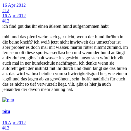
16 Apr 2012
#12
16 Apr 2012
#12
ich find gut das ihr einen ätleren hund aufgenommen habt
mhh und das pferd wehrt sich gar nicht, wenn der hund ihr/ihm in
die beine kneift? ich weiß jetzt nicht inwieweit das umsetzbar ist,
aber probier es doch mal mit wasser. martin rütter nimmt zumind. im
fernsehn oft diese sportwasserflaschen und wenn der hund anfängt
aufzudrehen, gibts halt wasser ins gesicht. ansonsten würd ich vllt.
auch mal in ner hundeschule nachfragen. ich denke wenn sie
aufdreht geht der instinkt mit ihr durch und dann fängt sie das hüten
an. das wird wahrscheinlich vom schwierigkeitsgrad her, wie einem
jagdhund das jagen ab zu gewöhnen, sein
hoffe natürlich für euch
das es nicht so tief verwurzelt liegt. vllt. gibt es hier ja auch
jemanden der davon mehr ahnung hat.
pitu
16 Apr 2012
#13