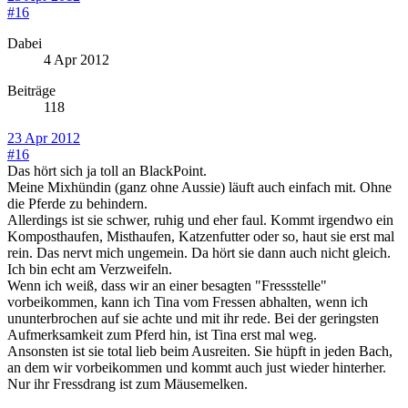
#16
Dabei
4 Apr 2012
Beiträge
118
23 Apr 2012
#16
Das hört sich ja toll an BlackPoint.
Meine Mixhündin (ganz ohne Aussie) läuft auch einfach mit. Ohne
die Pferde zu behindern.
Allerdings ist sie schwer, ruhig und eher faul. Kommt irgendwo ein
Komposthaufen, Misthaufen, Katzenfutter oder so, haut sie erst mal
rein. Das nervt mich ungemein. Da hört sie dann auch nicht gleich.
Ich bin echt am Verzweifeln.
Wenn ich weiß, dass wir an einer besagten "Fressstelle"
vorbeikommen, kann ich Tina vom Fressen abhalten, wenn ich
ununterbrochen auf sie achte und mit ihr rede. Bei der geringsten
Aufmerksamkeit zum Pferd hin, ist Tina erst mal weg.
Ansonsten ist sie total lieb beim Ausreiten. Sie hüpft in jeden Bach,
an dem wir vorbeikommen und kommt auch just wieder hinterher.
Nur ihr Fressdrang ist zum Mäusemelken.