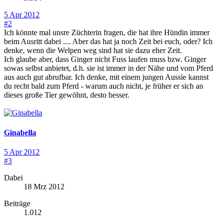
5 Apr 2012
#2
Ich könnte mal unsre Züchterin fragen, die hat ihre Hündin immer
beim Ausritt dabei .... Aber das hat ja noch Zeit bei euch, oder? Ich
denke, wenn die Welpen weg sind hat sie dazu eher Zeit.
Ich glaube aber, dass Ginger nicht Fuss laufen muss bzw. Ginger
sowas selbst anbietet, d.h. sie ist immer in der Nähe und vom Pferd
aus auch gut abrufbar. Ich denke, mit einem jungen Aussie kannst
du recht bald zum Pferd - warum auch nicht, je früher er sich an
dieses große Tier gewöhnt, desto besser.
Ginabella
5 Apr 2012
#3
Dabei
18 Mrz 2012
Beiträge
1.012