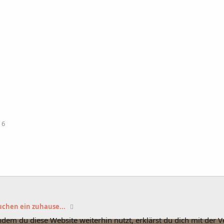
 6
uchen ein zuhause...
ndem du diese Website weiterhin nutzt, erklärst du dich mit der