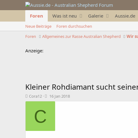
Foren
Was ist neu
Galerie
Aussie.de
Neue Beiträge
Foren durchsuchen
Foren
Allgemeines zur Rasse Australian Shepherd
Wir s
Anzeige:
Kleiner Rohdiamant sucht sein
T
B
Cora12
16 Jan 2018
h
e
e
g
C
m
i
e
n
n
n
s
d
t
a