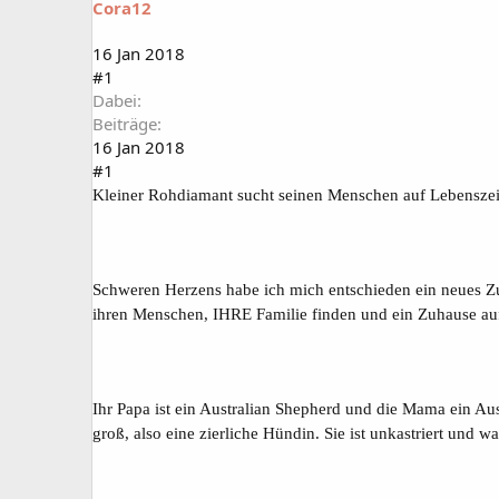
Cora12
a
t
r
u
t
m
16 Jan 2018
e
#1
r
Dabei
Beiträge
16 Jan 2018
#1
Kleiner Rohdiamant sucht seinen Menschen auf Lebenszei
Schweren Herzens habe ich mich entschieden ein neues Zuh
ihren Menschen, IHRE Familie finden und ein Zuhause au
Ihr Papa ist ein Australian Shepherd und die Mama ein Aus
groß, also eine zierliche Hündin. Sie ist unkastriert und w