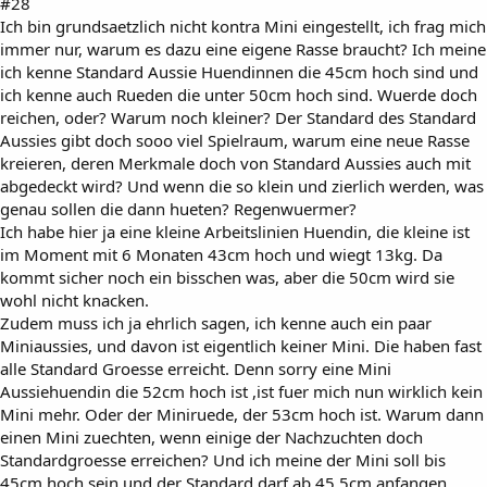
#28
Ich bin grundsaetzlich nicht kontra Mini eingestellt, ich frag mich
immer nur, warum es dazu eine eigene Rasse braucht? Ich meine
ich kenne Standard Aussie Huendinnen die 45cm hoch sind und
ich kenne auch Rueden die unter 50cm hoch sind. Wuerde doch
reichen, oder? Warum noch kleiner? Der Standard des Standard
Aussies gibt doch sooo viel Spielraum, warum eine neue Rasse
kreieren, deren Merkmale doch von Standard Aussies auch mit
abgedeckt wird? Und wenn die so klein und zierlich werden, was
genau sollen die dann hueten? Regenwuermer?
Ich habe hier ja eine kleine Arbeitslinien Huendin, die kleine ist
im Moment mit 6 Monaten 43cm hoch und wiegt 13kg. Da
kommt sicher noch ein bisschen was, aber die 50cm wird sie
wohl nicht knacken.
Zudem muss ich ja ehrlich sagen, ich kenne auch ein paar
Miniaussies, und davon ist eigentlich keiner Mini. Die haben fast
alle Standard Groesse erreicht. Denn sorry eine Mini
Aussiehuendin die 52cm hoch ist ,ist fuer mich nun wirklich kein
Mini mehr. Oder der Miniruede, der 53cm hoch ist. Warum dann
einen Mini zuechten, wenn einige der Nachzuchten doch
Standardgroesse erreichen? Und ich meine der Mini soll bis
45cm hoch sein und der Standard darf ab 45,5cm anfangen.