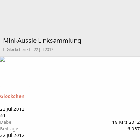
Mini-Aussie Linksammlung
T
B
Glöckchen
22 Jul 2012
h
e
e
g
m
i
e
n
n
n
s
d
t
a
a
t
Glöckchen
r
u
t
m
22 Jul 2012
e
#1
r
Dabei
18 Mrz 2012
Beiträge
6.037
22 Jul 2012