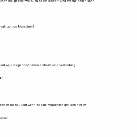
schon mal gezeigt wie auch so ein kleiner Hund Wache halten kann.
ontakt zu den Menschen?
 (und wir) Gelegenheit haben erstmals eine Verbindung
d?
ten ist mir neu und wenn es eine Möglichkeit gibt sich hier im
spruch.