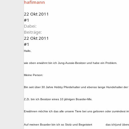
hafimann
a
t
r
u
t
m
22 Okt 2011
e
#1
r
Dabei
Beiträge
22 Okt 2011
#1
Hallo,
wie oben erwähnt bin ich Jung-Aussie-Besitzer und habe ein Problem.
Meine Person:
Bin seit über 30 Jahre Hobby Pferdehalter und ebenso lange Hundehalter der
Z.Zt. bin ich Besitzer eines 10 jährigen Boarder-Mix.
Erwähnen möchte ich das alle unsere Tiere bei uns geboren oder zumindest i
Auf meinen Boarder bin ich so Stolz und Begeistert
das ich(und über