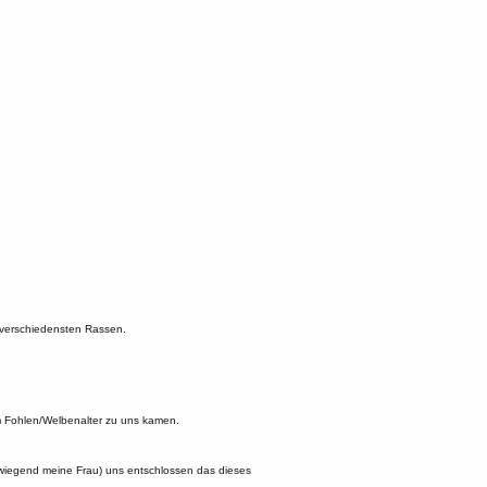
 verschiedensten Rassen.
m Fohlen/Welbenalter zu uns kamen.
wiegend meine Frau) uns entschlossen das dieses