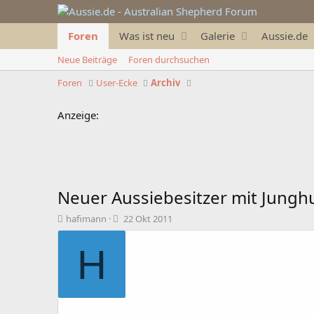
Foren
Was ist neu
Galerie
Aussie.de
Neue Beiträge
Foren durchsuchen
Foren
User-Ecke
Archiv
Anzeige:
Neuer Aussiebesitzer mit Jung
T
B
hafimann
22 Okt 2011
h
e
e
g
H
m
i
e
n
n
n
s
d
t
a