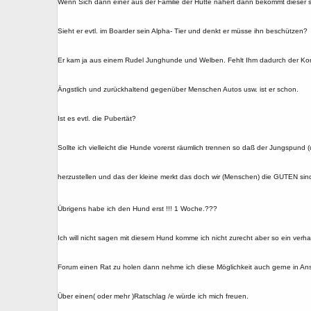
Wenn Sich dann einer aus der Familie der Hütte nähert dann bekommt dieser 
Sieht er evtl. im Boarder sein Alpha- Tier und denkt er müsse ihn beschützen?
Er kam ja aus einem Rudel Junghunde und Welben. Fehlt Ihm dadurch der K
Ängstlich und zurückhaltend gegenüber Menschen Autos usw. ist er schon.
Ist es evtl. die Pubertät?
Sollte ich vielleicht die Hunde vorerst räumlich trennen so daß der Jungspund
herzustellen und das der kleine merkt das doch wir (Menschen) die GUTEN sin
Übrigens habe ich den Hund erst !!! 1 Woche.???
Ich will nicht sagen mit diesem Hund komme ich nicht zurecht aber so ein verhal
Forum einen Rat zu holen dann nehme ich diese Möglichkeit auch gerne in An
Über einen( oder mehr )Ratschlag /e würde ich mich freuen.