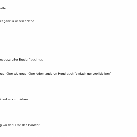
llte.
er ganz in unserer Nähe.
"neuer,großer Bruder "auch tut.
gegenüber wie gegenüber jedem anderen Hund auch "einfach nur cool bleiben"
t auf uns zu ziehen.
 vor der Hütte des Boarder.