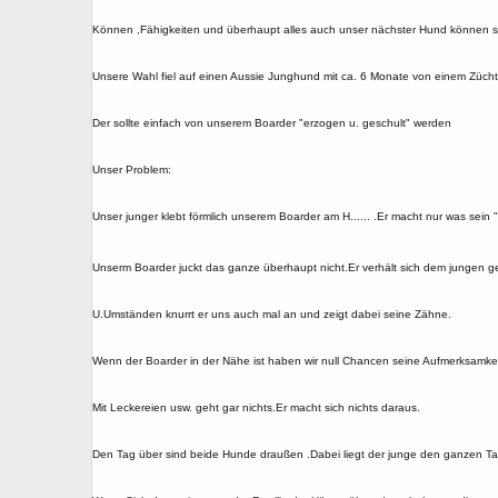
Können ,Fähigkeiten und überhaupt alles auch unser nächster Hund können so
Unsere Wahl fiel auf einen Aussie Junghund mit ca. 6 Monate von einem Zücht
Der sollte einfach von unserem Boarder "erzogen u. geschult" werden
Unser Problem:
Unser junger klebt förmlich unserem Boarder am H...... .Er macht nur was sein 
Unserm Boarder juckt das ganze überhaupt nicht.Er verhält sich dem jungen 
U.Umständen knurrt er uns auch mal an und zeigt dabei seine Zähne.
Wenn der Boarder in der Nähe ist haben wir null Chancen seine Aufmerksamkei
Mit Leckereien usw. geht gar nichts.Er macht sich nichts daraus.
Den Tag über sind beide Hunde draußen .Dabei liegt der junge den ganzen Tag