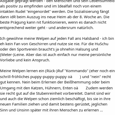
Abgabe geprägt werden - den Menschen und sein Lebensumfeld
als positiv zu empfinden und im Idealfall noch von einem
intakten Rudel "eingenordet" werden. Die Sozialisierung fängt
dann idR beim Auszug ins neue Heim ab der 8. Woche an. Die
beste Prägung kann nit funktionieren, wenn es danach nicht
entsprechend weiter geht - und andersrum natürlich.
Ich gewöhne meine Welpen auf jeden Fall ans Halsband - ich bin
eh kein Fan von Geschirren und nutze sie nie. Für die HuSchu
oder den Sportverein braucht's ja ohnehin Halsung und
(Meter-)Leine. Aber das ist auch einfach nur meine persönliche
Vorliebe und kein Anspruch.
Meine Welpen lernen ein (Rück-)Ruf "Kommando" (eher noch ein
schrill-fröhliches puppy-puppy-puppy oä
) und "nein" recht
gut kennen. Nein beim Erlernen der Beißhemmung oder beim
Umgang mit den Katzen, Hühnern, Enten oä
Zudem werden
sie recht gut auf die Stubenreinheit vorbereitet. Damit sind wir
und auch die Welpen schon ziemlich beschäftigt, bis sie in ihre
neuen Familien ziehen und damit bestens gerüstet, jeglichen
Sinn und Unsinn später mit ihren Menschen zu erlernen ...