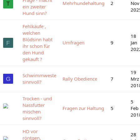
Mehrhundehaltung
2
Nov
T
ein zweiter
202
Hund sinn?
Fehlkäufe ,
welchen
18
Blödsinn habt
Umfragen
9
Jan
F
ihr schon für
202
den Hund
gekauft ?
19
Schwimmweste
G
Rally Obedience
7
Mrz
sinnvoll?
201
Trocken - und
5
Nassfutter
Fragen zur Haltung
5
Feb
mischen
201
sinnvoll?
HD vor
28
röntgen,