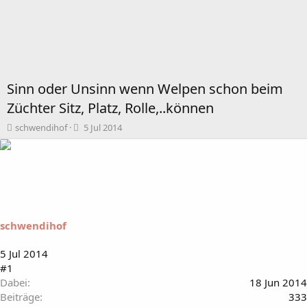
Sinn oder Unsinn wenn Welpen schon beim
Züchter Sitz, Platz, Rolle,..können
T
B
schwendihof
5 Jul 2014
h
e
e
g
m
i
e
n
n
n
s
d
t
a
schwendihof
a
t
r
u
t
m
5 Jul 2014
e
#1
r
Dabei
18 Jun 2014
Beiträge
333