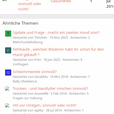
Gesundheit
1
Jul
sinnvoll oder
201
nicht?
Ähnliche Themen
Update und Frage - macht ein zweiter Hund sinn?
T
Gestartet von Tiinchen
19 Nov 2025
Antworten: 2
Mehrhundehaltung
Fehlkäufe , welchen Blödsinn habt ihr schon für den
F
Hund gekauft ?
Gestartet von Fritz
18 Jan 2022
Antworten: 9
Umfragen
Schwimmweste sinnvoll?
G
Gestartet von GinaMila
19 Mrz 2018
Antworten: 7
Rally Obedience
Trocken - und Nassfutter mischen sinnvoll?
Gestartet von Aussielife
5 Feb 2018
Antworten: 5
Fragen zur Haltung
HD vor röntgen, sinnvoll oder nicht?
Gestartet von agility
28 Jul 2014
Antworten: 1