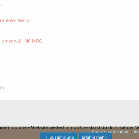
 1
krankem Senior
bts umsonst!" NOMRO
15
ndem du diese Website weiterhin nutzt, erklärst du dich mit der
Kontakt aufnehmen
Be
Zustimmung
Erfahre mehr...