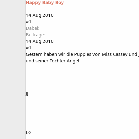
Happy Baby Boy
a
t
r
u
t
m
14 Aug 2010
e
#1
r
Dabei
Beiträge
14 Aug 2010
#1
Gestern haben wir die Puppies von Miss Cassey und 
und seiner Tochter Angel
JJ
LG