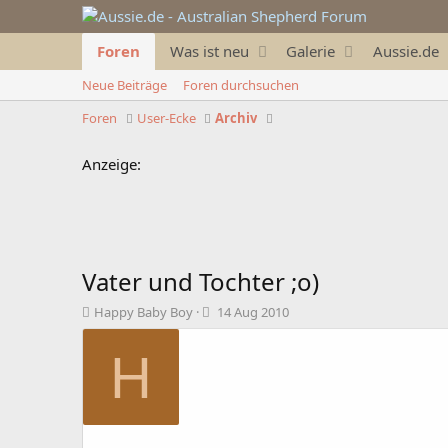
Foren
Was ist neu
Galerie
Aussie.de
Neue Beiträge
Foren durchsuchen
Foren
User-Ecke
Archiv
Anzeige:
Vater und Tochter ;o)
T
B
Happy Baby Boy
14 Aug 2010
h
e
e
g
H
m
i
e
n
n
n
s
d
t
a