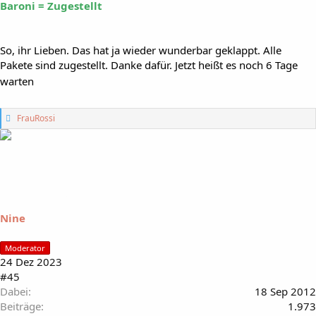
Baroni = Zugestellt
So, ihr Lieben. Das hat ja wieder wunderbar geklappt. Alle
Pakete sind zugestellt. Danke dafür. Jetzt heißt es noch 6 Tage
warten
G
FrauRossi
e
f
ä
l
l
t
m
i
Nine
r
:
Moderator
24 Dez 2023
#45
Dabei
18 Sep 2012
Beiträge
1.973