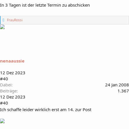
In 3 Tagen ist der letzte Termin zu abschicken
G
FrauRossi
e
f
ä
l
l
t
m
i
nenaaussie
r
:
12 Dez 2023
#40
Dabei
24 Jan 2008
Beiträge
1.367
12 Dez 2023
#40
Ich schaffe leider wirklich erst am 14. zur Post