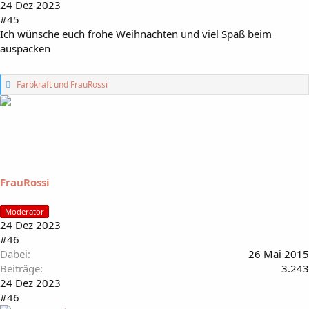
24 Dez 2023
#45
Ich wünsche euch frohe Weihnachten und viel Spaß beim
auspacken
G
Farbkraft
und
FrauRossi
e
f
ä
l
l
t
m
i
FrauRossi
r
:
Moderator
24 Dez 2023
#46
Dabei
26 Mai 2015
Beiträge
3.243
24 Dez 2023
#46