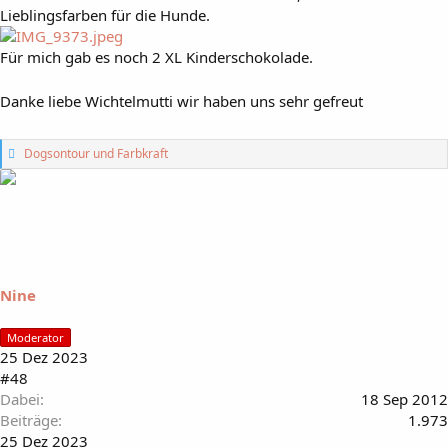
Lieblingsfarben für die Hunde.
Für mich gab es noch 2 XL Kinderschokolade.
Danke liebe Wichtelmutti wir haben uns sehr gefreut
G
Dogsontour
und
Farbkraft
e
f
ä
l
l
t
m
i
Nine
r
:
Moderator
25 Dez 2023
#48
Dabei
18 Sep 2012
Beiträge
1.973
25 Dez 2023