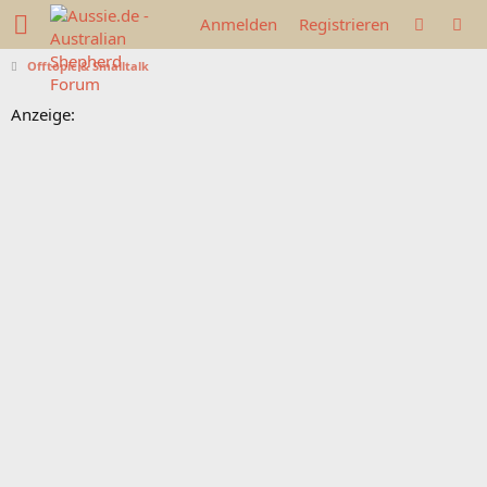
Anmelden
Registrieren
Offtopic & Smalltalk
Anzeige: