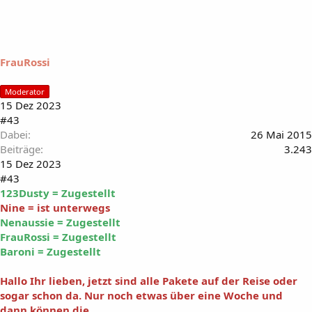
l
l
t
m
i
FrauRossi
r
:
Moderator
15 Dez 2023
#43
Dabei
26 Mai 2015
Beiträge
3.243
15 Dez 2023
#43
123Dusty = Zugestellt
Nine = ist unterwegs
Nenaussie = Zugestellt
FrauRossi = Zugestellt
Baroni = Zugestellt
Hallo Ihr lieben, jetzt sind alle Pakete auf der Reise oder
sogar schon da. Nur noch etwas über eine Woche und
dann können die