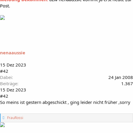
Post.
nenaaussie
15 Dez 2023
#42
Dabei
24 Jan 2008
Beiträge
1.367
15 Dez 2023
#42
So meins ist gestern abgeschickt , ging leider nicht früher ,sorry
G
FrauRossi
e
f
ä