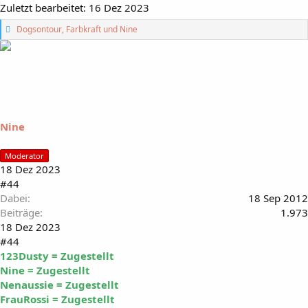
Zuletzt bearbeitet:
16 Dez 2023
G
Dogsontour
,
Farbkraft
und
Nine
e
f
ä
l
l
t
m
i
Nine
r
:
Moderator
18 Dez 2023
#44
Dabei
18 Sep 2012
Beiträge
1.973
18 Dez 2023
#44
123Dusty = Zugestellt
Nine = Zugestellt
Nenaussie = Zugestellt
FrauRossi = Zugestellt