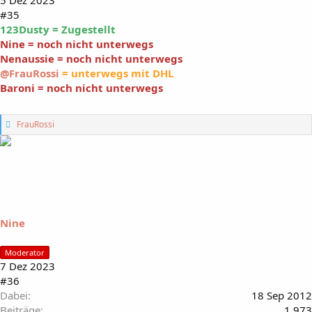
5 Dez 2023
#35
123Dusty = Zugestellt
Nine = noch nicht unterwegs
Nenaussie = noch nicht unterwegs
@FrauRossi
= unterwegs mit DHL
Baroni = noch nicht unterwegs
G
FrauRossi
e
f
ä
l
l
t
m
i
Nine
r
:
Moderator
7 Dez 2023
#36
Dabei
18 Sep 2012
Beiträge
1.973