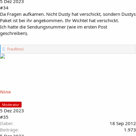
5 Dez 2023
#34
Da Fragen aufkamen. Nicht Dusty hat verschickt, sondern Dustys
Paket ist bei ihr angekommen. Ihr Wichtel hat verschickt.
Ich hatte die Sendungsnummer (wie im ersten Post
geschreiben).
G
FrauRossi
e
f
ä
l
l
t
m
i
Nine
r
:
Moderator
5 Dez 2023
#35
Dabei
18 Sep 2012
Beiträge
1.973