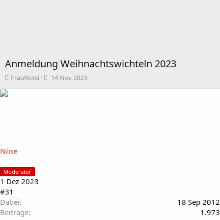
Anmeldung Weihnachtswichteln 2023
T
B
FrauRossi
14 Nov 2023
h
e
e
g
m
i
e
n
n
n
s
d
t
a
a
t
Nine
r
u
t
m
Moderator
e
1 Dez 2023
r
#31
Dabei
18 Sep 2012
Beiträge
1.973