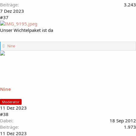
Beiträge
3.243
7 Dez 2023
#37
Unser Wichtelpaket ist da
G
Nine
e
f
ä
l
l
t
m
i
Nine
r
:
Moderator
11 Dez 2023
#38
Dabei
18 Sep 2012
Beiträge
1.973
11 Dez 2023