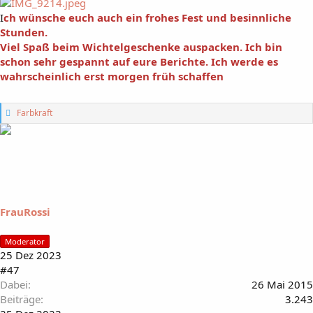
I
ch wünsche euch auch ein frohes Fest und besinnliche
Stunden.
Viel Spaß beim Wichtelgeschenke auspacken. Ich bin
schon sehr gespannt auf eure Berichte. Ich werde es
wahrscheinlich erst morgen früh schaffen
G
Farbkraft
e
f
ä
l
l
t
m
i
FrauRossi
r
:
Moderator
25 Dez 2023
#47
Dabei
26 Mai 2015
Beiträge
3.243