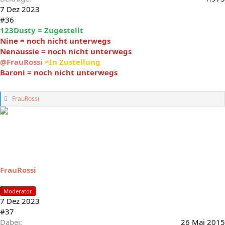
7 Dez 2023
#36
123Dusty = Zugestellt
Nine = noch nicht unterwegs
Nenaussie = noch nicht unterwegs
@FrauRossi
=In Zustellung
Baroni = noch nicht unterwegs
G
FrauRossi
e
f
ä
l
l
t
m
i
FrauRossi
r
:
Moderator
7 Dez 2023
#37
Dabei
26 Mai 2015