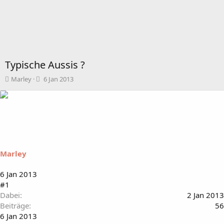
Typische Aussis ?
T
B
Marley
6 Jan 2013
h
e
e
g
m
i
e
n
n
n
s
d
t
a
a
t
Marley
r
u
t
m
6 Jan 2013
e
#1
r
Dabei
2 Jan 2013
Beiträge
56
6 Jan 2013