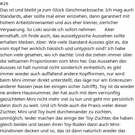
#26
Das ist und bleibt ja zum Glück Geschmackssache. Ich mag auch
Standards, aber sollte mal einer einziehen, dann garantiert mit
hohem Arbeitslinienanteil und aus eher kleiner, zierlicher
Verpaarung. So Loki würde ich sofort nehmen
Aber
ernsthaft, ich finde auch, das aussietypische Aussehen sollte
erhalten bleiben. Aber: Wie viele Standard-Aussies gibt es, die
vom Kopf her wirklich hässlich und untypisch sind? Ich habe
schon viele gesehen, wo ich dachte: Und die ziehen immer über
die seltsamen Proportionen vom Mini her. Das Aussehen des
Aussies ist halt nunmal nicht sonderlich einheitlich, es gibt
immer wieder auch auffallend andere Kopfformen, nur wird
beim Mini immer direkt unterstellt, das läge nur am Einkreuzen
anderer Rassen (was bei einigen sicher zutrifft). Toy ist da wieder
ne andere Hausnummer, der hat auch mit dem vernünftig
gezüchteten Mini nicht mehr viel zu tun und geht mir persönlich
dann doch zu weit. Und ich finde auch die Praxis vieler dieser
Züchter, Mini und Toy bunt durcheinander zu züchten,
unmöglich, leider machen das einige der Toy-Züchter, die haben
gleich beides und lassen ihren Toy-Rüden dann auch Mini-
Hündinnen decken und so, das ist dann natürlich wieder das