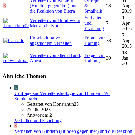
Verhalten von Kindern
Offtopic
11
S
(Hunden gegenüber) und
&
58
Aug
die Reaktion von Eltern
Smalltalk
2019
Verhalten
1
Verhalten von Hund wenn
und
7
Apr
Mensch in Not
Erziehung
2016
7
Entwicklung von
Fragen zur
38
Aug
ängstlichem Verhalten
Haltung
2015
18
Verhalten von altem Hund,
Fragen zur
30
Jan
Angst
Haltung
2015
Ähnliche Themen
K
Umfrage zur Verhaltensbiologie von Hunden - W-
Seminararbeit
Gestartet von Konstantin25
25 Okt 2023
Antworten: 2
Verhalten und Erziehung
S
Verhalten von Kindern (Hunden gegenüber) und die Reaktion