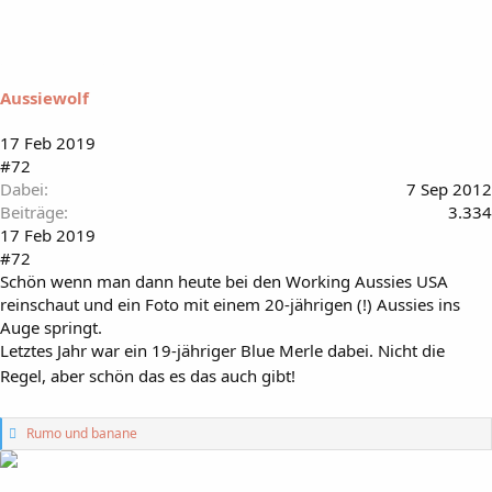
Aussiewolf
17 Feb 2019
#72
Dabei
7 Sep 2012
Beiträge
3.334
17 Feb 2019
#72
Schön wenn man dann heute bei den Working Aussies USA
reinschaut und ein Foto mit einem 20-jährigen (!) Aussies ins
Auge springt.
Letztes Jahr war ein 19-jähriger Blue Merle dabei. Nicht die
Regel, aber schön das es das auch gibt!
G
Rumo
und
banane
e
f
ä