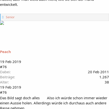
entwickelt.
G
Senior
e
f
ä
l
l
t
m
i
Peach
r
:
19 Feb 2019
#76
Dabei
20 Feb 2011
Beiträge
1.267
Alter
38
19 Feb 2019
#76
Das Bild sagt doch alles
Also ich würde schon immer wieder
einen Aussie holen. Allerdings würde ich durchaus auch andere
Rasse nehmen.