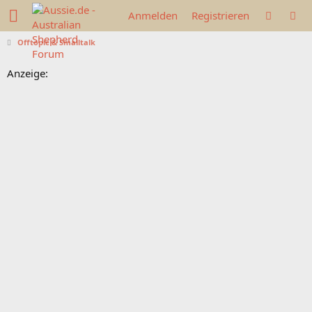
Anmelden
Registrieren
Offtopic & Smalltalk
Anzeige: