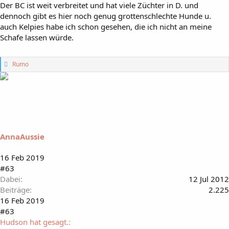
Der BC ist weit verbreitet und hat viele Züchter in D. und
dennoch gibt es hier noch genug grottenschlechte Hunde u.
auch Kelpies habe ich schon gesehen, die ich nicht an meine
Schafe lassen würde.
G
Rumo
e
f
ä
l
l
t
m
i
AnnaAussie
r
:
16 Feb 2019
#63
Dabei
12 Jul 2012
Beiträge
2.225
16 Feb 2019
#63
Hudson hat gesagt.: