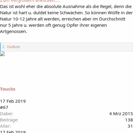
Das ist wohl eher die absolute Ausnahme als die Regel, denn die
Natur ist hart u. duldet keine Schwächen. So können Wölfe in der
Natur 10-12 Jahre alt werden, erreichen aber im Durchschnitt
nur 5 Jahre u. werden oft genug Opfer ihrer eigenen
Artgenossen.
G
Hudson
e
f
ä
l
l
t
m
i
Toucks
r
:
17 Feb 2019
#67
Dabei
4 Mrz 2015
Beiträge
138
Alter
31
17 Feb 2019