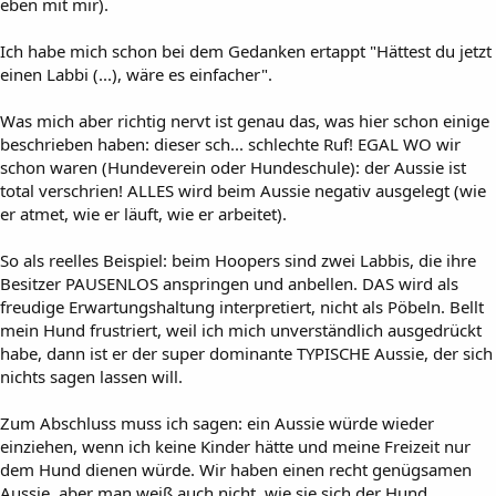
eben mit mir).
Ich habe mich schon bei dem Gedanken ertappt "Hättest du jetzt
einen Labbi (...), wäre es einfacher".
Was mich aber richtig nervt ist genau das, was hier schon einige
beschrieben haben: dieser sch... schlechte Ruf! EGAL WO wir
schon waren (Hundeverein oder Hundeschule): der Aussie ist
total verschrien! ALLES wird beim Aussie negativ ausgelegt (wie
er atmet, wie er läuft, wie er arbeitet).
So als reelles Beispiel: beim Hoopers sind zwei Labbis, die ihre
Besitzer PAUSENLOS anspringen und anbellen. DAS wird als
freudige Erwartungshaltung interpretiert, nicht als Pöbeln. Bellt
mein Hund frustriert, weil ich mich unverständlich ausgedrückt
habe, dann ist er der super dominante TYPISCHE Aussie, der sich
nichts sagen lassen will.
Zum Abschluss muss ich sagen: ein Aussie würde wieder
einziehen, wenn ich keine Kinder hätte und meine Freizeit nur
dem Hund dienen würde. Wir haben einen recht genügsamen
Aussie, aber man weiß auch nicht, wie sie sich der Hund