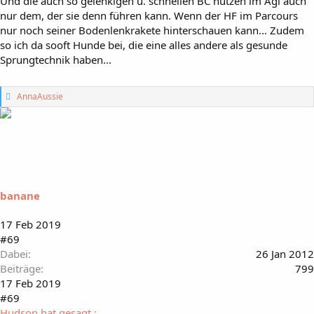
Und die auch so gelenkigen u. schnellen BC nutzen im Agi auch
nur dem, der sie denn führen kann. Wenn der HF im Parcours
nur noch seiner Bodenlenkrakete hinterschauen kann... Zudem
so ich da sooft Hunde bei, die eine alles andere als gesunde
Sprungtechnik haben...
G
AnnaAussie
e
f
ä
l
l
t
m
i
banane
r
:
17 Feb 2019
#69
Dabei
26 Jan 2012
Beiträge
799
17 Feb 2019
#69
Hudson hat gesagt.: