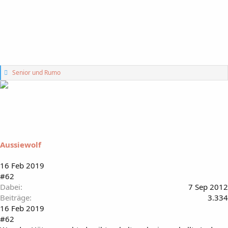
G
Senior
und
Rumo
e
f
ä
l
l
t
m
i
Aussiewolf
r
:
16 Feb 2019
#62
Dabei
7 Sep 2012
Beiträge
3.334
16 Feb 2019
#62