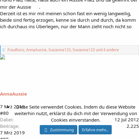
mir der Aussie
.
Derzeit ist es mir mit meinen schon fast ein wenig langweilig,
beide sind fertig erzogen, kenne sie durch und durch, da komm
ich durchaus ins Überlegen, nur der Mann zieht noch nicht so
G
FrauRossi
,
AnnaAussie
,
Susianna123
,
Susianna123
und 4 andere
e
f
ä
l
l
t
m
i
AnnaAussie
r
:
7 Mrz 2019
Diese Seite verwendet Cookies. Indem du diese Website
#80
weiterhin nutzt, erklärst du dich mit der Verwendung von
Dabei
12 Jul 2012
Cookies einverstanden.
Beiträge
2.225
Zustimmung
Erfahre mehr...
7 Mrz 2019