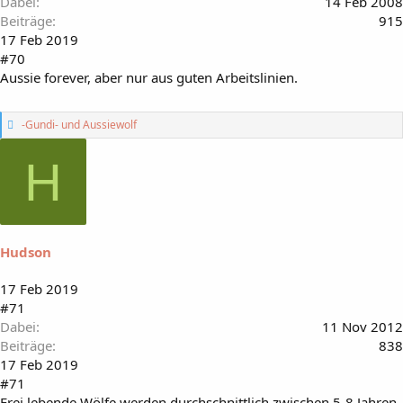
Dabei
14 Feb 2008
Beiträge
915
17 Feb 2019
#70
Aussie forever, aber nur aus guten Arbeitslinien.
G
-Gundi-
und
Aussiewolf
e
f
H
ä
l
l
t
m
i
Hudson
r
:
17 Feb 2019
#71
Dabei
11 Nov 2012
Beiträge
838
17 Feb 2019
#71
Frei lebende Wölfe werden durchschnittlich zwischen 5-8 Jahren