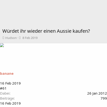
Würdet ihr wieder einen Aussie kaufen?
T
B
Hudson
8 Feb 2019
h
e
e
g
m
i
e
n
n
n
s
d
t
a
a
t
banane
r
u
t
m
16 Feb 2019
e
#61
r
Dabei
26 Jan 2012
Beiträge
799
16 Feb 2019