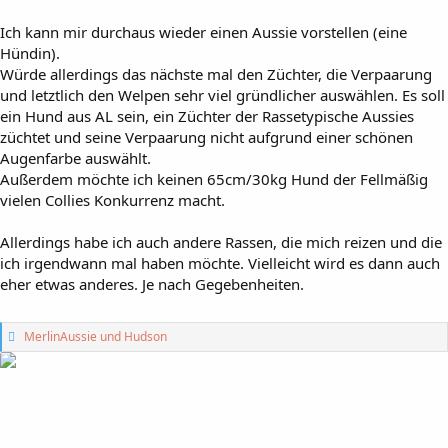
Ich kann mir durchaus wieder einen Aussie vorstellen (eine
Hündin).
Würde allerdings das nächste mal den Züchter, die Verpaarung
und letztlich den Welpen sehr viel gründlicher auswählen. Es soll
ein Hund aus AL sein, ein Züchter der Rassetypische Aussies
züchtet und seine Verpaarung nicht aufgrund einer schönen
Augenfarbe auswählt.
Außerdem möchte ich keinen 65cm/30kg Hund der Fellmäßig
vielen Collies Konkurrenz macht.
Allerdings habe ich auch andere Rassen, die mich reizen und die
ich irgendwann mal haben möchte. Vielleicht wird es dann auch
eher etwas anderes. Je nach Gegebenheiten.
G
MerlinAussie
und
Hudson
e
f
ä
l
l
t
m