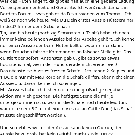
Was das Hüten angeht, da gibt es halt auch eine geballte Ladung
Voreingenommenheit und Gerüchte. Ich weiß noch damals in
Borders Forum... was gab es da Diskussionen zum Thema... Ich
weiß es noch wie heute: Wie Du Dein erstes Aussie-Hüteseminar
findest? Immer dem Gebelle nach!
Tja, und bis heute (nach zig Seminaren u. Trials) habe ich noch
immer keine bellenden Aussies bei der Arbeite gehört. Ich kenne
nur einen Aussie der beim Hüten bellt u. zwar immer dann,
wenn Frauchen falsche Kommandos an falscher Stelle gibt. Das
quittiert der sofort. Ansonsten gab u. gibt es sowas etwas
höchstens mal, wenn der Hund gerade nicht weiter weiß.
Das nächste ist: Aussies fressen Schafe... Ich kenne 2 Kelpies und
1 BC die nur mit Maulkorb an die Schafe dürfen, aber nicht einen
Aussie... u. davon kenne ich so einige...
Mit Aussies habe ich bisher noch keine großartige negative
Aktion am Vieh gesehen. Die heftigste Szene die mir je
untergekommen ist u. wo mir die Schafe noch heute leid tun,
war mit einem BC u. mit einem Australian Cattle Dog (das Schaf
musste eingeschläfert werden!).
Und so geht es weiter: der Aussie kann keinen Outrun, der
Aussie ist zu grob, hat kein Gefühl, macht zuviel Druck...