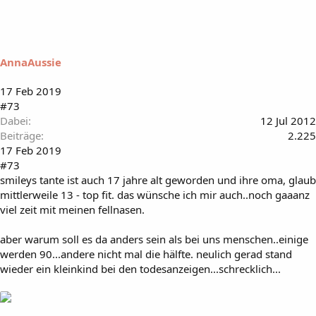
l
l
t
m
i
AnnaAussie
r
:
17 Feb 2019
#73
Dabei
12 Jul 2012
Beiträge
2.225
17 Feb 2019
#73
smileys tante ist auch 17 jahre alt geworden und ihre oma, glaub
mittlerweile 13 - top fit. das wünsche ich mir auch..noch gaaanz
viel zeit mit meinen fellnasen.
aber warum soll es da anders sein als bei uns menschen..einige
werden 90...andere nicht mal die hälfte. neulich gerad stand
wieder ein kleinkind bei den todesanzeigen...schrecklich...