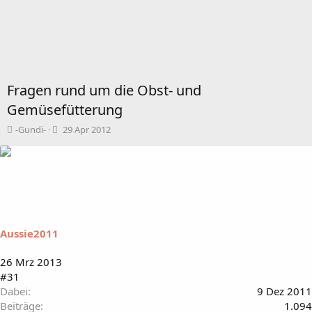
Fragen rund um die Obst- und
Gemüsefütterung
T
B
-Gundi-
29 Apr 2012
h
e
e
g
m
i
e
n
n
n
s
d
t
a
a
t
Aussie2011
r
u
t
m
26 Mrz 2013
e
#31
r
Dabei
9 Dez 2011
Beiträge
1.094