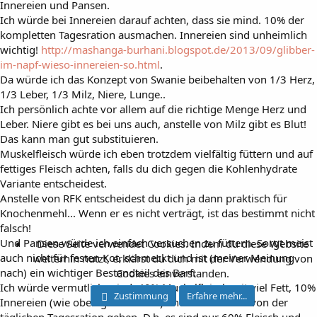
Innereien und Pansen.
Ich würde bei Innereien darauf achten, dass sie mind. 10% der
kompletten Tagesration ausmachen. Innereien sind unheimlich
wichtig!
http://mashanga-burhani.blogspot.de/2013/09/glibber-
im-napf-wieso-innereien-so.html
.
Da würde ich das Konzept von Swanie beibehalten von 1/3 Herz,
1/3 Leber, 1/3 Milz, Niere, Lunge..
Ich persönlich achte vor allem auf die richtige Menge Herz und
Leber. Niere gibt es bei uns auch, anstelle von Milz gibt es Blut!
Das kann man gut substituieren.
Muskelfleisch würde ich eben trotzdem vielfältig füttern und auf
fettiges Fleisch achten, falls du dich gegen die Kohlenhydrate
Variante entscheidest.
Anstelle von RFK entscheidest du dich ja dann praktisch für
Knochenmehl... Wenn er es nicht verträgt, ist das bestimmt nicht
falsch!
Und Pansen würde ich einfach versuchen zu füttern. Sorgt meist
Diese Seite verwendet Cookies. Indem du diese Website
auch nicht für festen Kot, schmeckt und ist (meiner Meinung
weiterhin nutzt, erklärst du dich mit der Verwendung von
nach) ein wichtiger Bestandteil des Barf.
Cookies einverstanden.
Ich würde vermutlich mind. 40% Muskelfleisch mit viel Fett, 10%
Zustimmung
Erfahre mehr...
Innereien (wie oben geschrieben) und 10% Pansen von der
täglichen Tagesration geben. D.h. es sind nur 60% Fleisch und