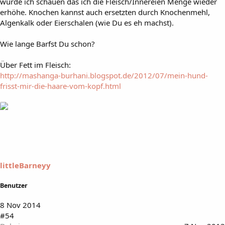
würde ich schauen das ich die Fleisch/Innereien Menge wieder
erhöhe. Knochen kannst auch ersetzten durch Knochenmehl,
Algenkalk oder Eierschalen (wie Du es eh machst).
Wie lange Barfst Du schon?
Über Fett im Fleisch:
http://mashanga-burhani.blogspot.de/2012/07/mein-hund-
frisst-mir-die-haare-vom-kopf.html
littleBarneyy
Benutzer
8 Nov 2014
#54