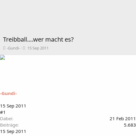
Treibball....wer macht es?
T
B
-Gundi-
15 Sep 2011
h
e
e
g
m
i
e
n
n
n
s
d
t
a
a
t
-Gundi-
r
u
t
m
15 Sep 2011
e
#1
r
Dabei
21 Feb 2011
Beiträge
5.683
15 Sep 2011