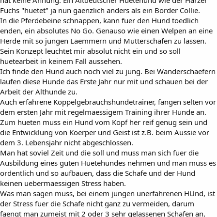
hat keine Ahnung. Ein Altdeutscher Huetehund wie der Harzer
Fuchs "huetet" ja nun gaenzlich anders als ein Border Collie.
In die Pferdebeine schnappen, kann fuer den Hund toedlich
enden, ein absolutes No Go. Genauso wie einen Welpen an eine
Herde mit so jungen Laemmern und Mutterschafen zu lassen.
Sein Konzept leuchtet mir absolut nicht ein und so soll
huetearbeit in keinem Fall aussehen.
Ich finde den Hund auch noch viel zu jung. Bei Wanderschaefern
laufen diese Hunde das Erste Jahr nur mit und schauen bei der
Arbeit der Althunde zu.
Auch erfahrene Koppelgebrauchshundetrainer, fangen selten vor
dem ersten Jahr mit regelmaessigem Training ihrer Hunde an.
Zum hueten muss ein Hund vom Kopf her reif genug sein und
die Entwicklung von Koerper und Geist ist z.B. beim Aussie vor
dem 3. Lebensjahr nicht abgeschlossen.
Man hat soviel Zeit und die soll und muss man sich fuer die
Ausbildung eines guten Huetehundes nehmen und man muss es
ordentlich und so aufbauen, dass die Schafe und der Hund
keinen uebermaessigen Stress haben.
Was man sagen muss, bei einem jungen unerfahrenen HUnd, ist
der Stress fuer die Schafe nicht ganz zu vermeiden, darum
faengt man zumeist mit 2 oder 3 sehr gelassenen Schafen an,