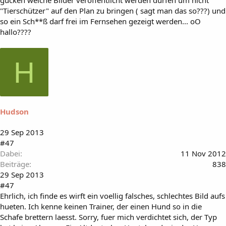
gucken welche Bilder veröffentlicht werden dürfen um nicht
"Tierschützer" auf den Plan zu bringen ( sagt man das so???) und
so ein Sch**ß darf frei im Fernsehen gezeigt werden... oO
hallo????
H
Hudson
29 Sep 2013
#47
Dabei
11 Nov 2012
Beiträge
838
29 Sep 2013
#47
Ehrlich, ich finde es wirft ein voellig falsches, schlechtes Bild aufs
hueten. Ich kenne keinen Trainer, der einen Hund so in die
Schafe brettern laesst. Sorry, fuer mich verdichtet sich, der Typ