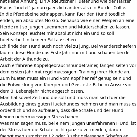
hat keine Ahnung. Ein Altdeutscher Huetehund wie der Harzer
Fuchs "huetet" ja nun gaenzlich anders als ein Border Collie.
In die Pferdebeine schnappen, kann fuer den Hund toedlich
enden, ein absolutes No Go. Genauso wie einen Welpen an eine
Herde mit so jungen Laemmern und Mutterschafen zu lassen.
Sein Konzept leuchtet mir absolut nicht ein und so soll
huetearbeit in keinem Fall aussehen.
Ich finde den Hund auch noch viel zu jung. Bei Wanderschaefern
laufen diese Hunde das Erste Jahr nur mit und schauen bei der
Arbeit der Althunde zu.
Auch erfahrene Koppelgebrauchshundetrainer, fangen selten vor
dem ersten Jahr mit regelmaessigem Training ihrer Hunde an.
Zum hueten muss ein Hund vom Kopf her reif genug sein und
die Entwicklung von Koerper und Geist ist z.B. beim Aussie vor
dem 3. Lebensjahr nicht abgeschlossen.
Man hat soviel Zeit und die soll und muss man sich fuer die
Ausbildung eines guten Huetehundes nehmen und man muss es
ordentlich und so aufbauen, dass die Schafe und der Hund
keinen uebermaessigen Stress haben.
Was man sagen muss, bei einem jungen unerfahrenen HUnd, ist
der Stress fuer die Schafe nicht ganz zu vermeiden, darum
faengt man zumeist mit 2 oder 3 sehr gelassenen Schafen an,