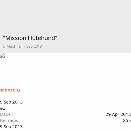
"Mission Hütehund"
T
B
Mitch
7 Sep 2013
h
e
e
g
m
i
e
n
n
n
s
d
t
a
a
t
sano1002
r
u
t
m
9 Sep 2013
e
#31
r
Dabei
29 Apr 2012
Beiträge
855
9 Sep 2013