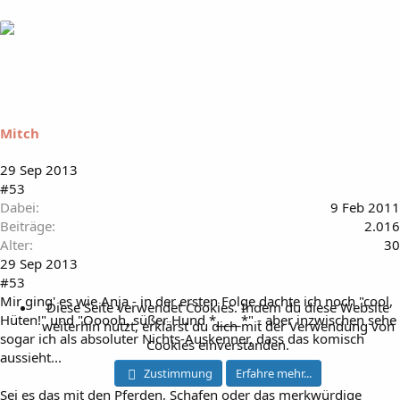
Mitch
29 Sep 2013
#53
Dabei
9 Feb 2011
Beiträge
2.016
Alter
30
29 Sep 2013
#53
Mir ging' es wie Anja - in der ersten Folge dachte ich noch "cool,
Diese Seite verwendet Cookies. Indem du diese Website
Hüten!" und "Ooooh, süßer Hund *____*" - aber inzwischen sehe
weiterhin nutzt, erklärst du dich mit der Verwendung von
sogar ich als absoluter Nichts-Auskenner, dass das komisch
Cookies einverstanden.
aussieht...
Zustimmung
Erfahre mehr...
Sei es das mit den Pferden, Schafen oder das merkwürdige