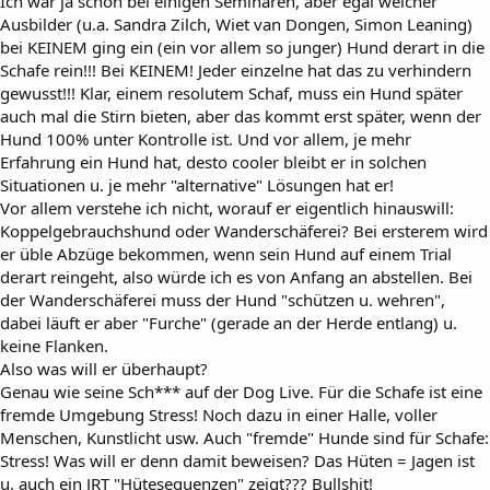
Ich war ja schon bei einigen Seminaren, aber egal welcher
Ausbilder (u.a. Sandra Zilch, Wiet van Dongen, Simon Leaning)
bei KEINEM ging ein (ein vor allem so junger) Hund derart in die
Schafe rein!!! Bei KEINEM! Jeder einzelne hat das zu verhindern
gewusst!!! Klar, einem resolutem Schaf, muss ein Hund später
auch mal die Stirn bieten, aber das kommt erst später, wenn der
Hund 100% unter Kontrolle ist. Und vor allem, je mehr
Erfahrung ein Hund hat, desto cooler bleibt er in solchen
Situationen u. je mehr "alternative" Lösungen hat er!
Vor allem verstehe ich nicht, worauf er eigentlich hinauswill:
Koppelgebrauchshund oder Wanderschäferei? Bei ersterem wird
er üble Abzüge bekommen, wenn sein Hund auf einem Trial
derart reingeht, also würde ich es von Anfang an abstellen. Bei
der Wanderschäferei muss der Hund "schützen u. wehren",
dabei läuft er aber "Furche" (gerade an der Herde entlang) u.
keine Flanken.
Also was will er überhaupt?
Genau wie seine Sch*** auf der Dog Live. Für die Schafe ist eine
fremde Umgebung Stress! Noch dazu in einer Halle, voller
Menschen, Kunstlicht usw. Auch "fremde" Hunde sind für Schafe:
Stress! Was will er denn damit beweisen? Das Hüten = Jagen ist
u. auch ein JRT "Hütesequenzen" zeigt??? Bullshit!