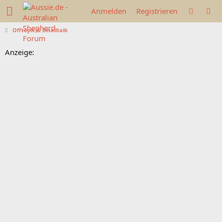
Anmelden
Registrieren
Offtopic & Smalltalk
Anzeige: