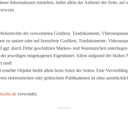
ner Informationen entstehen, haftet allein der Anbieter der Seite, auf 
verweist.
e Urheberrechte der verwendeten Grafiken, Tondokumente, Videosequenzen
e zu nutzen oder auf lizenzfreie Grafiken, Tondokumente, Videosequ
nd ggf. durch Dritte geschützten Marken- und Warenzeichen unterliege
der jeweiligen eingetragenen Eigentümer. Allein aufgrund der bloßen N
t sind!
t erstellte Objekte bleibt allein beim Autor der Seiten. Eine Vervielfä
n elektronischen oder gedruckten Publikationen ist ohne ausdrücklich
xelio.de
verwendet.
— ANZEIGE —