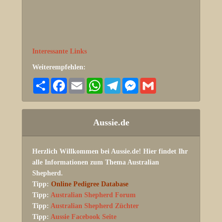
Interessante Links
Weiterempfehlen:
Share
Facebook
Email
WhatsApp
Telegram
Messenger
Gmail
Aussie.de
Herzlich Willkommen bei Aussie.de! Hier findet Ihr
alle Informationen zum Thema Australian
Shepherd.
Tipp:
Online Pedigree Database
Tipp:
Australian Shepherd Forum
Tipp:
Australian Shepherd Züchter
Tipp:
Aussie Facebook Seite