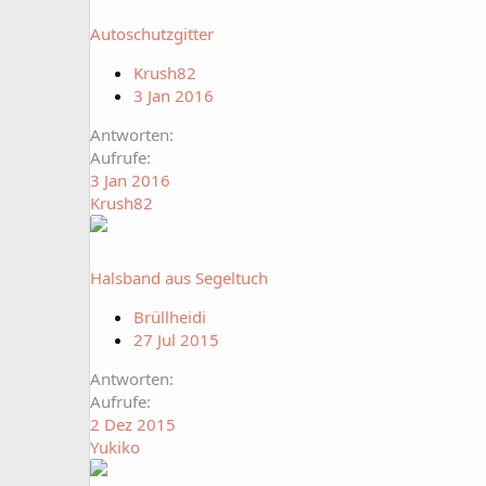
Autoschutzgitter
Krush82
3 Jan 2016
Antworten
Aufrufe
3 Jan 2016
Krush82
Halsband aus Segeltuch
Brüllheidi
27 Jul 2015
Antworten
Aufrufe
2 Dez 2015
Yukiko