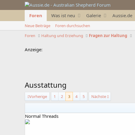
Foren
Was ist neu
Galerie
Aussie.de
Neue Beiträge
Foren durchsuchen
Foren
Haltung und Erziehung
Fragen zur Haltung
Anzeige:
Ausstattung
Vorherige
1
2
3
4
5
Nächste
Normal Threads