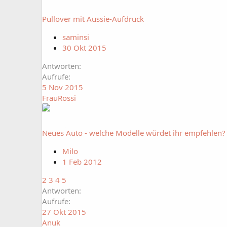
Pullover mit Aussie-Aufdruck
saminsi
30 Okt 2015
Antworten
Aufrufe
5 Nov 2015
FrauRossi
Neues Auto - welche Modelle würdet ihr empfehlen?
Milo
1 Feb 2012
2
3
4
5
Antworten
Aufrufe
27 Okt 2015
Anuk