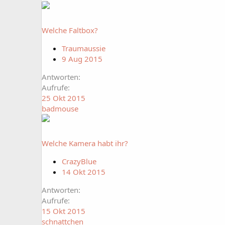
Welche Faltbox?
Traumaussie
9 Aug 2015
Antworten
Aufrufe
25 Okt 2015
badmouse
Welche Kamera habt ihr?
CrazyBlue
14 Okt 2015
Antworten
Aufrufe
15 Okt 2015
schnattchen